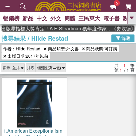
5
暢銷榜
新品
中文
外文
簡體
三民東大
電子書
親子
GO
出版界指標大獎肯定！A.F. Steadman 獲年度作家，《史坎
搜尋結果
/
Hilde Restad
、
、
熱搜：
東野圭吾
The Odyssey
篩選
、
、
父親節
如果歷史是一群喵
暑期
作者：Hilde Restad
商品類型:外文書
商品狀態:可訂購
、
、
推薦
國際布克獎 臺灣漫遊錄
方
、
、
出版日期:2017年以前
念華
台灣的李登輝時代
數學女
、
孩：黎曼猜想
偉大的迷走神經
共
1
筆
顯示
排序
第
1
/ 1
頁
1.
American Exceptionalism