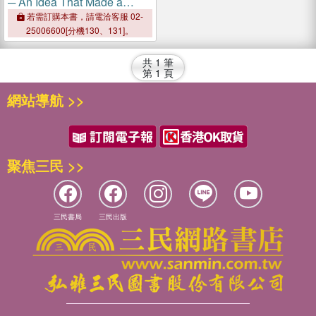
─ An Idea That Made a
Nation and Remade the
若需訂購本書，請電洽客服 02-
World
25006600[分機130、131]。
共
1
筆
第
1
頁
網站導航 >>
聚焦三民 >>
三民書局
三民出版