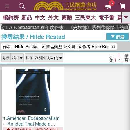
5
暢銷榜
新品
中文
外文
簡體
三民東大
電子書
親子
GO
A.F. Steadman 獲年度作家，《史坎德》系列帶你踏上熱血
搜尋結果
/
Hilde Restad
、
熱搜：
東野圭吾
高希均教授回憶錄
篩選
、
、
、
The Odyssey
父親節
如果歷
作者：Hilde Restad
商品類型:外文書
作者:Hilde Restad
、
、
史是一群喵
暑期推薦
國際布克
、
、
獎 臺灣漫遊錄
方念華
台灣的李
共
1
筆
顯示
排序
、
、
登輝時代
數學女孩：黎曼猜想
第
1
/ 1
頁
偉大的迷走神經
1.
American Exceptionalism
─ An Idea That Made a
Nation and Remade the
若需訂購本書，請電洽客服 02-