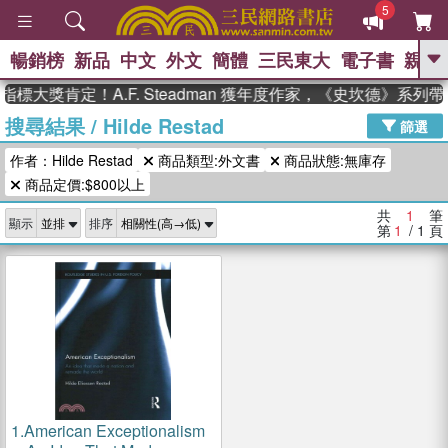
5
暢銷榜
新品
中文
外文
簡體
三民東大
電子書
親子
GO
標大獎肯定！A.F. Steadman 獲年度作家，《史坎德》系列
搜尋結果
/
Hilde Restad
、
、
熱搜：
東野圭吾
The Odyssey
篩選
、
、
父親節
如果歷史是一群喵
暑期
作者：Hilde Restad
商品類型:外文書
商品狀態:無庫存
、
、
推薦
國際布克獎 臺灣漫遊錄
方
、
、
商品定價:$800以上
念華
台灣的李登輝時代
數學女
、
孩：黎曼猜想
偉大的迷走神經
共
1
筆
顯示
排序
第
1
/ 1
頁
1.
American Exceptionalism