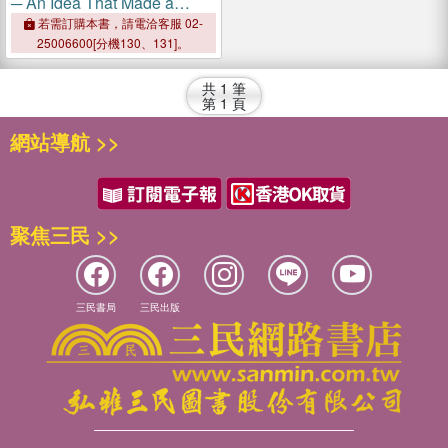
─ An Idea That Made a
Nation and Remade the
若需訂購本書，請電洽客服 02-
World
25006600[分機130、131]。
共
1
筆
第
1
頁
網站導航 >>
聚焦三民 >>
三民書局
三民出版