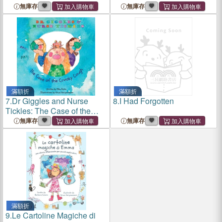
Prickly Poos
Slippery Snot Slugs
無庫存
無庫存
滿額折
滿額折
7.
Dr Giggles and Nurse
8.
I Had Forgotten
Tickles: The Case of the
Croaky Cough
無庫存
無庫存
滿額折
9.
Le Cartoline Magiche di