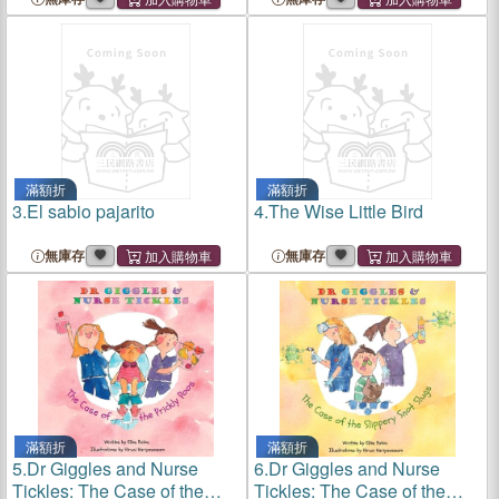
滿額折
滿額折
3.
El sabio pajarito
4.
The Wise Little Bird
無庫存
無庫存
滿額折
滿額折
5.
Dr Giggles and Nurse
6.
Dr Giggles and Nurse
Tickles: The Case of the
Tickles: The Case of the