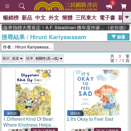
5
暢銷榜
新品
中文
外文
簡體
三民東大
電子書
親子
GO
版界指標大獎肯定！A.F. Steadman 獲年度作家，《史坎德
搜尋結果
/
Hiruni Kariyawasam
、
、
熱搜：
東野圭吾
The Odyssey
篩選
、
、
父親節
如果歷史是一群喵
暑期
作者：Hiruni Kariyawasa...
、
、
推薦
國際布克獎 臺灣漫遊錄
方
、
、
念華
台灣的李登輝時代
數學女
共
9
筆
顯示
排序
、
孩：黎曼猜想
偉大的迷走神經
第
1
/ 1
頁
滿額折
滿額折
1.
Different Kind Of Bear:
2.
It's Okay to Feel Sad
Where Kindness Helps
Everyone Belong
無庫存
無庫存