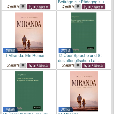
Beiträge zur Pädagogik und
Sprachdidaktik
無庫存
無庫存
滿額折
滿額折
11.
Miranda: Ein Roman
12.
Über Sprache und Stil
des altenglischen Lai
Hauelok þe Dane
無庫存
無庫存
滿額折
滿額折