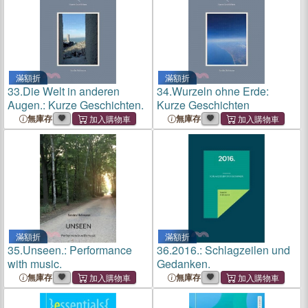
滿額折
滿額折
33.
Die Welt in anderen
34.
Wurzeln ohne Erde:
Augen.: Kurze Geschichten.
Kurze Geschichten
無庫存
無庫存
滿額折
滿額折
35.
Unseen.: Performance
36.
2016.: Schlagzeilen und
with music.
Gedanken.
無庫存
無庫存