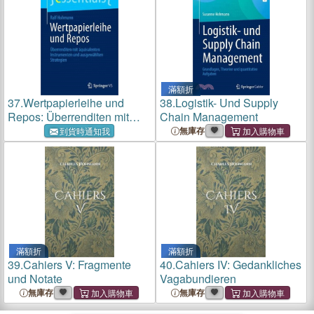
滿額折
37.
Wertpapierleihe und
38.
Logistik- Und Supply
Repos: Überrenditen mit
Chain Management
äquivalenten Instrumenten
無庫存
到貨時通知我
und ausgewählten
Strategien
滿額折
滿額折
39.
Cahiers V: Fragmente
40.
Cahiers IV: Gedankliches
und Notate
Vagabundieren
無庫存
無庫存