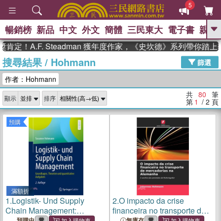
5
暢銷榜
新品
中文
外文
簡體
三民東大
電子書
親子
GO
.F. Steadman 獲年度作家，《史坎德》系列帶你踏上熱血
搜尋結果
/
Hohmann
、
、
熱搜：
東野圭吾
The Odyssey
篩選
、
、
父親節
如果歷史是一群喵
暑期
作者：Hohmann
、
、
推薦
國際布克獎 臺灣漫遊錄
方
、
、
念華
台灣的李登輝時代
數學女
共
80
筆
顯示
排序
、
孩：黎曼猜想
偉大的迷走神經
第
1
/ 2
頁
預購
滿額折
1.
Logistik- Und Supply
2.
O impacto da crise
Chain Management:
financeira no transporte de
Grundlagen, Theorien Und
mercadorias na Alemanha
預購中
無庫存