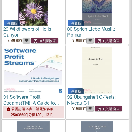
滿額折
滿額折
29.
Wildflowers of Hells
30.
Sprich Liebe Musik:
Canyon
Roman
無庫存
無庫存
滿額折
31.
Software Profit
32.
Übungsheft C-Tests:
Streams(TM): A Guide to
Niveau C1
Designing a Sustainably
無庫存
若需訂購本書，請電洽客服 02-
Profitable Business
25006600[分機130、131]。