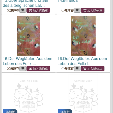
13.
Über Sprache und Stil
14.
Miranda
des altenglischen Lai
Hauelok þe Dane
無庫存
無庫存
15.
Der Wegläufer: Aus dem
16.
Der Wegläufer: Aus dem
Leben des Felix L.
Leben des Felix L.
無庫存
無庫存
滿額折
滿額折