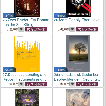
滿額折
滿額折
25.
Zwei Brüder: Ein Roman
26.
More Deeply Than Love
aus der Zeit Königin
Viktorias
無庫存
無庫存
滿額折
滿額折
27.
Securities Lending and
28.
nomadsland: Gedanken,
Repos: Instruments and
Beobachtungen, Gedichte.
Strategies for Excess Return
Thoughts, Observations,
無庫存
無庫存
Poems.