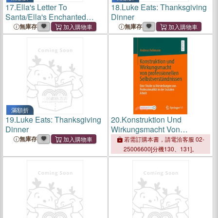
17.
Ella's Letter To
18.
Luke Eats: Thanksgiving
Santa/Ella's Enchanted
Dinner
Dream: 2 in 1
無庫存
無庫存
滿額折
19.
Luke Eats: Thanksgiving
20.
Konstruktion Und
Dinner
Wirkungsmacht Von
Professionellen
無庫存
若需訂購本書，請電洽客服 02-
Selbstverständnissen: Eine
25006600[分機130、131]。
Studie Zu Vorstellungen Von
Professionalität in Der
Sozialen Arbeit