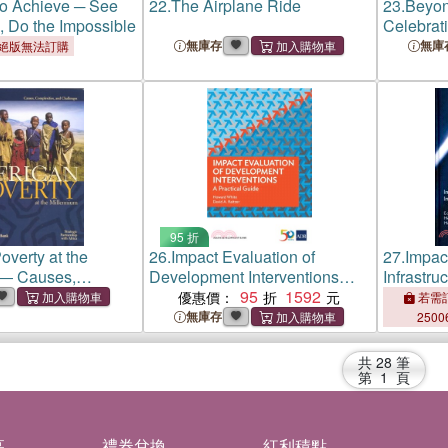
to Achieve ─ See
22.
The Airplane Ride
23.
Beyon
e, Do the Impossible
Celebrati
Purdy
無庫存
無庫
絕版無法訂購
95 折
overty at the
26.
Impact Evaluation of
27.
Impact
 ― Causes,
Development Interventions：A
Infrastru
s, and Challenges
Practical Guide
95
1592
優惠價：
若需訂
無庫存
2500
共
28
筆
第
1
頁
募
禮券兌換
紅利積點