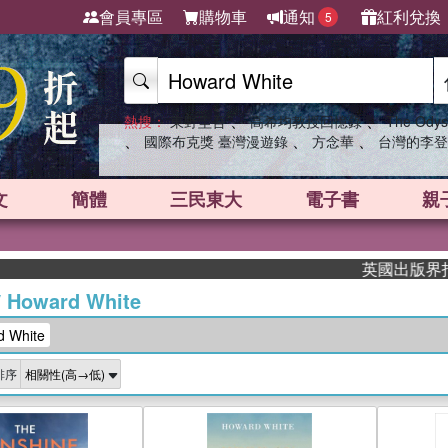
會員專區
購物車
通知
紅利兌換
5
、
、
熱搜：
東野圭吾
高希均教授回憶錄
The Odys
、
、
、
國際布克獎 臺灣漫遊錄
方念華
台灣的李登
文
簡體
三民東大
電子書
親
英國出版界指標大獎肯
/
Howard White
 White
排序