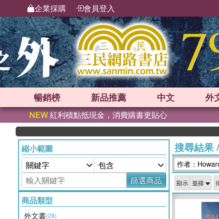
企業採購
會員登入
暢銷榜
新品
推薦
中文
外
NEW
紅利積點抵現金，消費購書更貼心
搜尋結果
縮小範圍
作者：Howard
篩選商品
顯示
商品類型
外文書
(28)