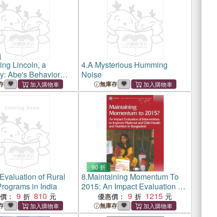
ing Lincoln, a
4.
A Mysterious Humming
y: Abe's Behavior
Noise
Secret Birth In North
存
無庫存
 To The War He
d, Which Caused The
 Deaths of On
90 折
Evaluation of Rural
8.
Maintaining Momentum To
Programs in India
2015: An Impact Evaluation of
9
810
Interventions to Improve
9
1215
惠價：
優惠價：
Maternal And Child Health And
存
無庫存
Nutrition Outcomes in