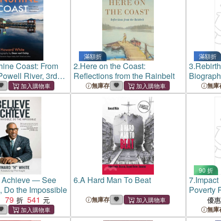
滿額折
滿額折
ine Coast: From
2.
Here on the Coast:
3.
Rebirth
Powell River, 3rd
Reflections from the Rainbelt
Biograph
From His 
無庫存
無庫
Carolina
Launche
Needless
90 折
o Achieve ― See
6.
A Hard Man To Beat
7.
Impact 
e, Do the Impossible
Poverty 
79
541
：
無庫存
優
無庫