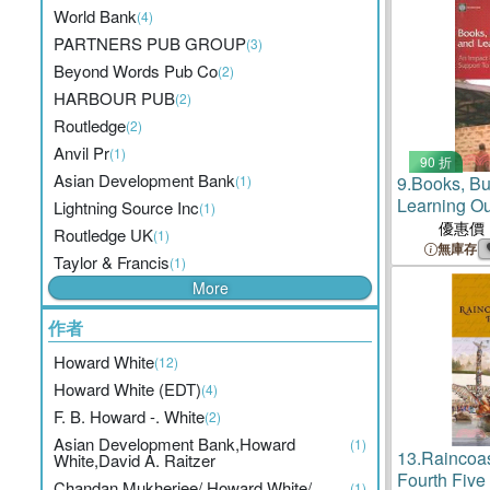
World Bank
(4)
PARTNERS PUB GROUP
(3)
Beyond Words Pub Co
(2)
HARBOUR PUB
(2)
Routledge
(2)
Anvil Pr
(1)
90 折
Asian Development Bank
(1)
9.
Books, Bu
Learning O
Lightning Source Inc
(1)
Evaluation 
優惠價
Routledge UK
(1)
Support To 
無庫存
Taylor & Francis
(1)
Ghana
More
作者
Howard White
(12)
Howard White (EDT)
(4)
F. B. Howard -. White
(2)
Asian Development Bank,Howard
(1)
13.
Raincoas
White,David A. Raitzer
Fourth Five
Chandan Mukherjee/ Howard White/
(1)