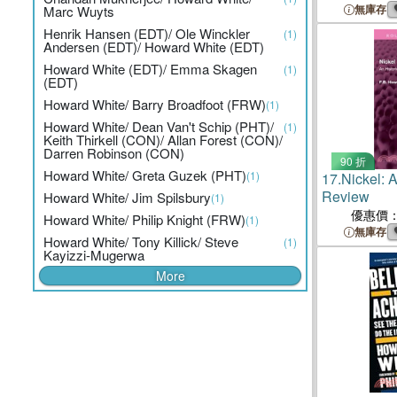
無庫存
Marc Wuyts
Henrik Hansen (EDT)/ Ole Winckler
(1)
Andersen (EDT)/ Howard White (EDT)
Howard White (EDT)/ Emma Skagen
(1)
(EDT)
Howard White/ Barry Broadfoot (FRW)
(1)
Howard White/ Dean Van't Schip (PHT)/
(1)
Keith Thirkell (CON)/ Allan Forest (CON)/
Darren Robinson (CON)
90 折
Howard White/ Greta Guzek (PHT)
(1)
17.
Nickel: A
Review
Howard White/ Jim Spilsbury
(1)
優惠價
Howard White/ Philip Knight (FRW)
(1)
無庫存
Howard White/ Tony Killick/ Steve
(1)
Kayizzi-Mugerwa
More