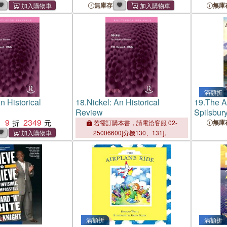
History of the Bc Coast
無庫存
無庫
滿額折
n Historical
18.
Nickel: An Historical
19.
The A
Review
Spilsbur
9
2349
：
無庫
若需訂購本書，請電洽客服 02-
25006600[分機130、131]。
滿額折
滿額折