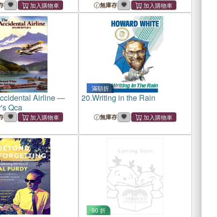
存
無庫存
滿額折
ccidental Airline ―
20.
Writing in the Rain
y's Qca
存
無庫存
90 折