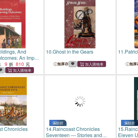
ildings, And
10.
Ghost in the Gears
11.
Patri
utcomes: An Impact
Of World Bank
9
810
：
無庫存
無庫
Basic Education In
滿額折
滿額折
t Chronicles
14.
Raincoast Chronicles
15.
Rainc
Seventeen ― Stories and
Eleven 