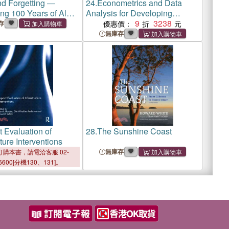
d Forgetting ―
24.
Econometrics and Data
ng 100 Years of Al
Analysis for Developing
Countries
9
3238
存
優惠價：
無庫存
 Evaluation of
28.
The Sunshine Coast
cture Interventions
無庫存
購本書，請電洽客服 02-
6600[分機130、131]。