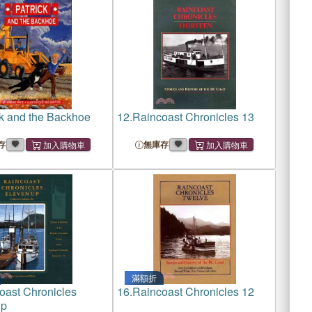
Bangladesh
ck and the Backhoe
12.
Raincoast Chronicles 13
存
無庫存
滿額折
oast Chronicles
16.
Raincoast Chronicles 12
Up