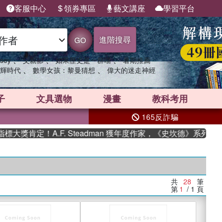
客服中心
領券專區
藝文講座
學習平台
進階搜尋
GO
、
、
、
sey
父親節
如果歷史是一群喵
暑期推薦
、
、
輝時代
數學女孩：黎曼猜想
偉大的迷走神經
子
文具選物
漫畫
教科考用
165反詐騙
定！A.F. Steadman 獲年度作家，《史坎德》系列帶你踏上
共
28
筆
第
1
/ 1
頁