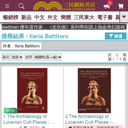
5
暢銷榜
新品
中文
外文
簡體
三民東大
電子書
親子
GO
Steadman 獲年度作家，《史坎德》系列帶你踏上熱血奇幻旅程
搜尋結果
/
Ilaria Battiloro
、
熱搜：
東野圭吾
高希均教授回憶錄
篩選
、
、
、
The Odyssey
父親節
如果歷
作者：Ilaria Battiloro
、
、
史是一群喵
暑期推薦
國際布克
、
、
獎 臺灣漫遊錄
方念華
台灣的李
共
2
筆
顯示
排序
、
、
登輝時代
數學女孩：黎曼猜想
第
1
/ 1
頁
偉大的迷走神經
90 折
1.
The Archaeology of
2.
The Archaeology of
Lucanian Cult Places：
Lucanian Cult Places ─
Fourth Century BC to the
9
2321
Fourth Century BC to the
若需訂購本書，請電洽客服 02-