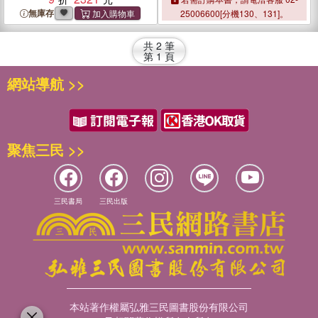
Early Imperial Age
Early Imperial Age
無庫存
25006600[分機130、131]。
共
2
筆
第
1
頁
網站導航 >>
聚焦三民 >>
三民書局
三民出版
本站著作權屬弘雅三民圖書股份有限公司