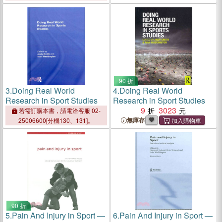
90 折
3.
Doing Real World
4.
Doing Real World
Research in Sport Studies
Research in Sport Studies
9
3023
若需訂購本書，請電洽客服 02-
無庫存
25006600[分機130、131]。
90 折
5.
Pain And Injury in Sport ―
6.
Pain And Injury in Sport ―