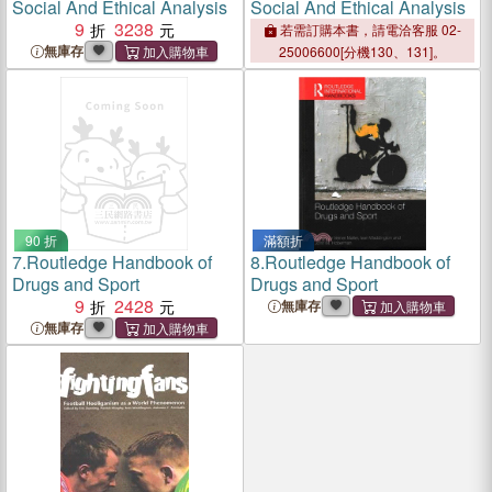
Social And Ethical Analysis
Social And Ethical Analysis
9
3238
若需訂購本書，請電洽客服 02-
無庫存
25006600[分機130、131]。
90 折
滿額折
7.
Routledge Handbook of
8.
Routledge Handbook of
Drugs and Sport
Drugs and Sport
9
2428
無庫存
無庫存