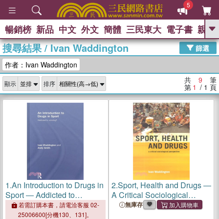
5
暢銷榜
新品
中文
外文
簡體
三民東大
電子書
親子
GO
搜尋結果
/
Ivan Waddington
篩選
熱搜：
作者：Ivan Waddington
共
9
筆
顯示
排序
第
1
/ 1
頁
1.
An Introduction to Drugs in
2.
Sport, Health and Drugs ―
Sport ― Addicted to
A Critical Sociological
Winning?
Perspective
無庫存
若需訂購本書，請電洽客服 02-
25006600[分機130、131]。