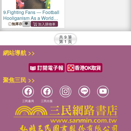
9.
Fighting Fans ― Football
Hooliganism As a World
Phenomenon
無庫存
共
9
筆
第
1
頁
網站導航 >>
聚焦三民 >>
三民書局
三民出版