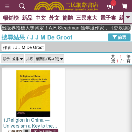
5
暢銷榜
新品
中文
外文
簡體
三民東大
電子書
親子
GO
出版界指標大獎肯定！A.F. Steadman 獲年度作家，《史坎
搜尋結果
/
J J M De Groot
、
、
熱搜：
東野圭吾
The Odyssey
篩選
、
、
父親節
如果歷史是一群喵
暑期
作者：J J M De Groot
、
、
推薦
國際布克獎 臺灣漫遊錄
方
、
、
念華
台灣的李登輝時代
數學女
共
1
筆
顯示
排序
、
孩：黎曼猜想
偉大的迷走神經
第
1
/ 1
頁
1.
Religion in China ―
Universism a Key to the
Study of Taoism and
無庫存