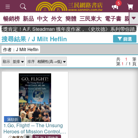
5
暢銷榜
新品
中文
外文
簡體
三民東大
電子書
親子
GO
肯定！A.F. Steadman 獲年度作家，《史坎德》系列帶你
搜尋結果
/
J Milt Heflin
、
、
熱搜：
東野圭吾
The Odyssey
篩選
、
、
父親節
如果歷史是一群喵
暑期
作者：J Milt Heflin
、
、
推薦
國際布克獎 臺灣漫遊錄
方
、
、
念華
台灣的李登輝時代
數學女
共
1
筆
顯示
排序
、
孩：黎曼猜想
偉大的迷走神經
第
1
/ 1
頁
滿額折
1.
Go, Flight! ─ The Unsung
Heroes of Mission Control,
1965-1992
無庫存