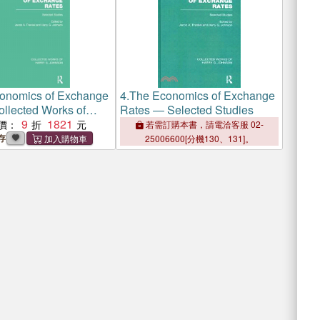
onomics of Exchange
4.
The Economics of Exchange
ollected Works of
Rates ― Selected Studies
hnson): Selected
9
1821
價：
若需訂購本書，請電洽客服 02-
存
25006600[分機130、131]。