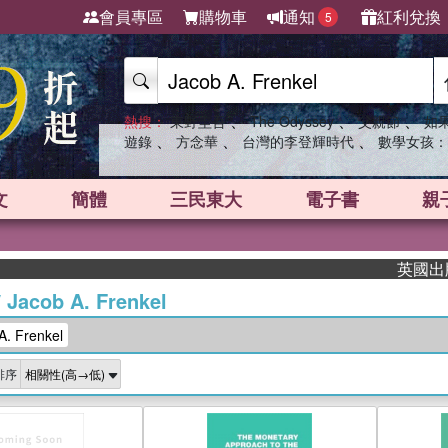
會員專區
購物車
通知
紅利兌換
5
、
、
、
熱搜：
東野圭吾
The Odyssey
父親節
如
、
、
、
遊錄
方念華
台灣的李登輝時代
數學女孩：
文
簡體
三民東大
電子書
親
英國出版界
/
Jacob A. Frenkel
. Frenkel
排序