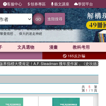
客服中心
領券專區
藝文講座
學習平台
進階搜尋
GO
、
、
果歷史是一群喵
暑期推薦
國際布克獎 臺灣漫
、
黎曼猜想
偉大的迷走神經
子
文具選物
漫畫
教科考用
165反詐騙
指標大獎肯定！A.F. Steadman 獲年度作家，《史坎德》系
共
5
筆
第
1
/ 1
頁