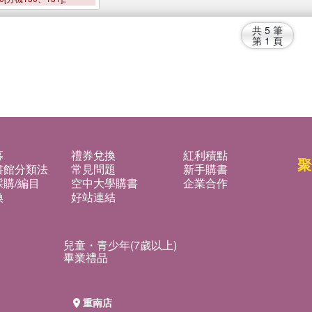
共
5
筆
第
1
頁
募
禮券兌換
紅利積點
聚
書館分類法
常見問題
新手購書
購/編目
空中大學購書
企業合作
換
好站連結
兒童・青少年(7歲以上)
畢業禮品
重南店