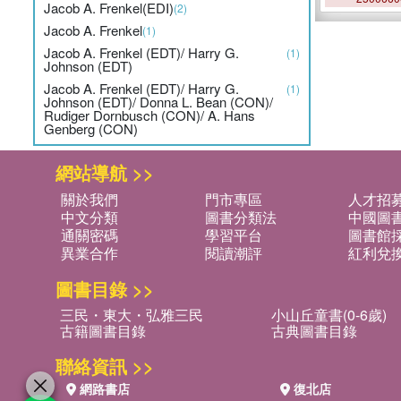
Jacob A. Frenkel(EDI)
(2)
Jacob A. Frenkel
(1)
Jacob A. Frenkel (EDT)/ Harry G.
(1)
Johnson (EDT)
Jacob A. Frenkel (EDT)/ Harry G.
(1)
Johnson (EDT)/ Donna L. Bean (CON)/
Rudiger Dornbusch (CON)/ A. Hans
Genberg (CON)
網站導航 >>
關於我們
門市專區
人才招
中文分類
圖書分類法
中國圖
通關密碼
學習平台
圖書館採
異業合作
閱讀潮評
紅利兌
圖書目錄 >>
三民・東大・弘雅三民
小山丘童書(0-6歲)
古籍圖書目錄
古典圖書目錄
聯絡資訊 >>
網路書店
復北店