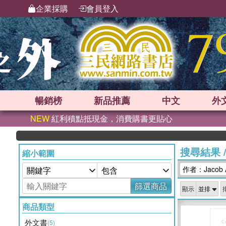
企業採購
會員登入
暢銷榜
新品
推薦
中文
外
NEW
紅利積點抵現金，消費購書更貼心
搜尋結果
縮小範圍
作者：Jacob A
篩選商品
顯示
商品類型
外文書
(5)