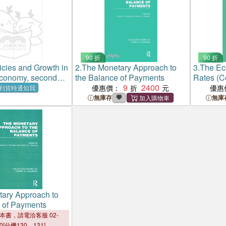
90 折
90 折
icies and Growth in
2.
The Monetary Approach to
3.
The Ec
Economy, second
the Balance of Payments
Rates (C
9
2400
Harry Jo
優惠價：
優惠
到貨時通知我
Studies
無庫存
無庫
ary Approach to
 of Payments
本書，請電洽客服 02-
00[分機130、131]。