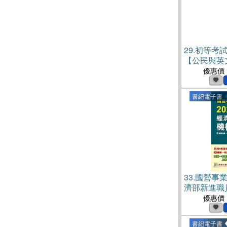
29.
初等考試
【公民與英文
初考試題）
優惠價
書)
書紐電子書
33.
國營事業
濟部新進職
+專業(電子
優惠價
書紐電子書