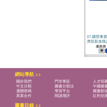
37.
國營事業
濟部新進職
+專業（10
優惠價
子書)
網站導航 >>
關於我們
門市專區
人才招
中文分類
圖書分類法
中國圖
通關密碼
學習平台
圖書館採
異業合作
閱讀潮評
紅利兌
圖書目錄 >>