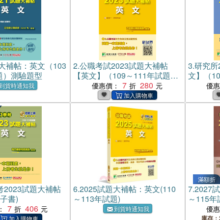
題大補帖：英文（103
2.
公職考試2023試題大補帖
3.
研究所
試題）測驗題型
【英文】（109～111年試題）
文】（10
(電子書)
7
280
書)
優惠價：
優
到貨時通知我
滿額折
2023試題大補帖
6.
2025試題大補帖：英文(110
7.
2027
子書)
～113年試題)
～115年
7
406
：
優
到貨時通知我
庫存：