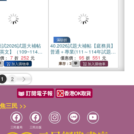
滿額折
試2026試題大補帖
40.
2026試題大補帖【庭務員】
文】（109~114年
普通＋專業(111～114年試題)
）(電子書)
7
252
測驗題型
95
551
惠價：
優惠價：
庫存：3
1
2
焦三民 >>
三民書局
三民出版