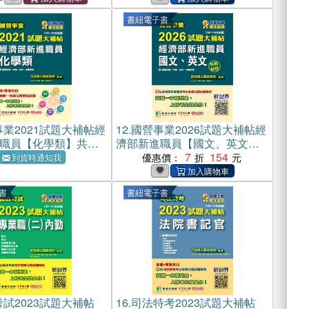
書紐電子書
業2021試題大補帖經
12.
國營事業2026試題大補帖經
職員【化學類】共同
濟部新進職員【國文、英文】
103～108年試題）
共同科目（108~114年試題）
7
154
優惠價：
到貨時通知我
(電子書)
書
書紐電子書
試2023試題大補帖
16.
司法特考2023試題大補帖