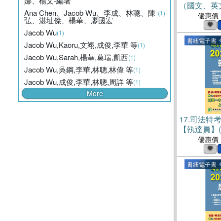
娜、楊文-編著
（國文、英
Ana Chen、Jacob Wu、李成、林聰、陳
(1)
書)
優惠價
弘、湛址傑、楊華、廖國宏
Jacob Wu
(1)
書紐電子書
Jacob Wu,Kaoru,文翊,成俊,李華 等
(1)
Jacob Wu,Sarah,楊華,葛瑞,凱西
(1)
Jacob Wu,吳鋼,李華,林聰,林偉 等
(1)
Jacob Wu,成俊,李華,林聰,周詳 等
(1)
More
17.
司法特考
【執達員】(
優惠價
書紐電子書