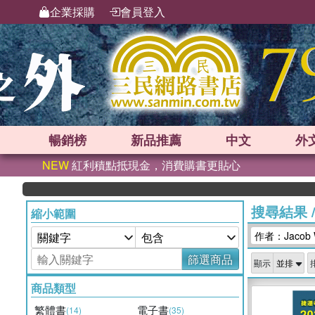
企業採購
會員登入
暢銷榜
新品
推薦
中文
外
NEW
紅利積點抵現金，消費購書更貼心
搜尋結果
縮小範圍
作者：Jacob 
篩選商品
顯示
商品類型
繁體書
電子書
(14)
(35)