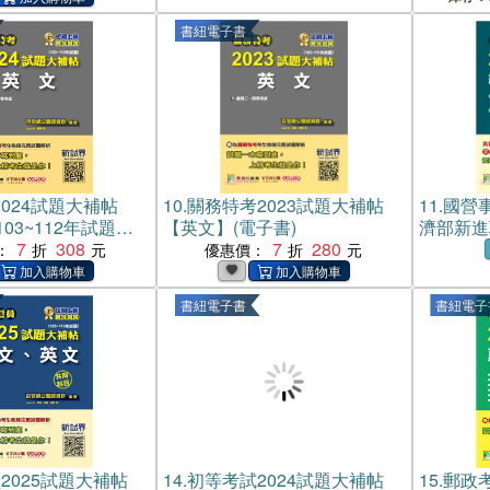
書紐電子書
024試題大補帖
10.
關務特考2023試題大補帖
11.
國營事
03~112年試題）
【英文】(電子書)
濟部新進
7
308
7
280
＋專業（
：
優惠價：
書紐電子書
書紐電子
2025試題大補帖
14.
初等考試2024試題大補帖
15.
郵政考