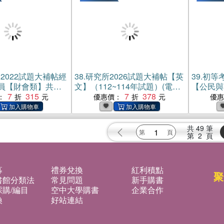
2022試題大補帖經
38.
研究所2026試題大補帖【英
39.
初等考
員【財會類】共同
文】（112~114年試題）(電子
【公民與英
4～110年試題）(電
7
315
書)
7
378
初考試題
：
優惠價：
優
共
49
筆
第
2
頁
募
禮券兌換
紅利積點
聚
書館分類法
常見問題
新手購書
購/編目
空中大學購書
企業合作
換
好站連結