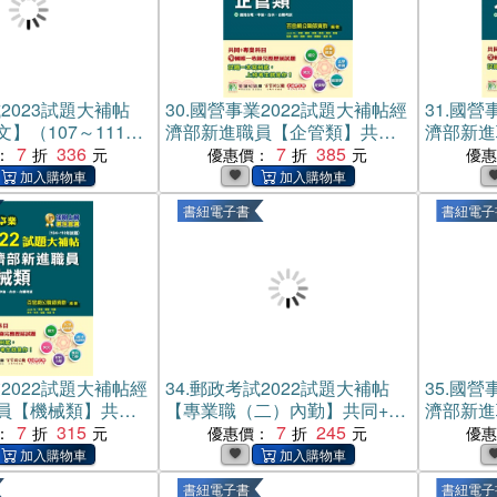
2023試題大補帖
30.
國營事業2022試題大補帖經
31.
國營事
】（107～111年
濟部新進職員【企管類】共同
濟部新進
（測驗題型）(電子
7
336
+專業（104～110年試題）(電
7
385
+專業（1
：
優惠價：
優
子書)
子書)
書紐電子書
書紐電子
2022試題大補帖經
34.
郵政考試2022試題大補帖
35.
國營事
員【機械類】共同
【專業職（二）內勤】共同+專
濟部新進
書)
7
315
業（105～110年試題）(電子
7
245
+專業（1
：
優惠價：
優
書)
子書)
書紐電子書
書紐電子