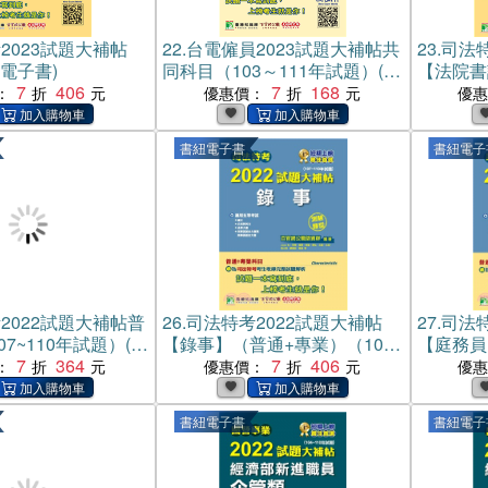
2023試題大補帖
22.
台電僱員2023試題大補帖共
23.
司法特
電子書)
同科目（103～111年試題）(電
【法院書
7
406
子書)
7
168
（108~
：
優惠價：
優
書紐電子書
書紐電子
2022試題大補帖普
26.
司法特考2022試題大補帖
27.
司法特
07~110年試題）(電
【錄事】（普通+專業）（107
【庭務員
7
364
～110年試題）（測驗題型）
7
406
（107
：
優惠價：
優
(電子書)
型）(電子
書紐電子書
書紐電子