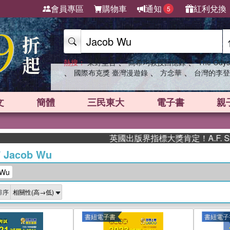
會員專區
購物車
通知
紅利兌換
5
、
、
熱搜：
東野圭吾
高希均教授回憶錄
The Odys
、
、
、
國際布克獎 臺灣漫遊錄
方念華
台灣的李登
文
簡體
三民東大
電子書
親
英國出版界指標大獎肯定！A.F. Stead
/
Jacob Wu
Wu
排序
書紐電子書
書紐電子