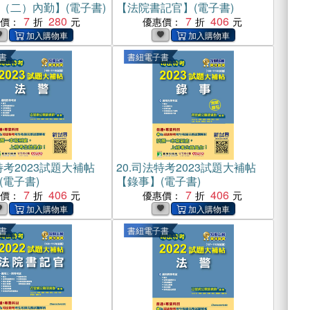
（二）內勤】(電子書)
【法院書記官】(電子書)
7
280
7
406
惠價：
優惠價：
書
書紐電子書
考2023試題大補帖
20.
司法特考2023試題大補帖
(電子書)
【錄事】(電子書)
7
406
7
406
惠價：
優惠價：
書
書紐電子書