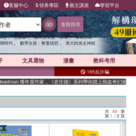
客服中心
領券專區
藝文講座
學習平台
進階搜尋
GO
、
、
、
sey
父親節
如果歷史是一群喵
暑期推薦
、
、
輝時代
數學女孩：黎曼猜想
偉大的迷走神經
子
文具選物
漫畫
教科考用
165反詐騙
man 獲年度作家，《史坎德》系列帶你踏上熱血奇幻旅程
共
49
筆
第
1
/ 2
頁
書