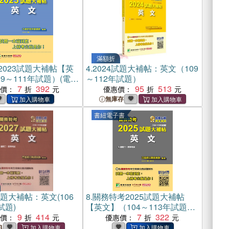
滿額折
2023試題大補帖【英
4.
2024試題大補帖：英文（109
9～111年試題）(電子
～112年試題）
7
392
95
513
惠價：
優惠價：
無庫存
書紐電子書
試題大補帖：英文(106
8.
關務特考2025試題大補帖
試題)
【英文】（104～113年試題）
9
414
(電子書)
7
322
惠價：
優惠價：
3