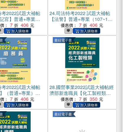
考2022試題大補帖
24.
司法特考2022 試題大補帖
記官】普通+專業
【法警】普通+專業（107~110
110年試題）(電子書)
7
406
年試題）(電子書)
7
406
惠價：
優惠價：
書
書紐電子書
考2022試題大補帖
28.
國營事業2022試題大補帖經
】（普通+專業）
濟部新進職員【化工製程類】
～110年試題）（測驗題
7
406
共同+專業（104～110年試
7
350
惠價：
優惠價：
書)
題）(電子書)
書
書紐電子書