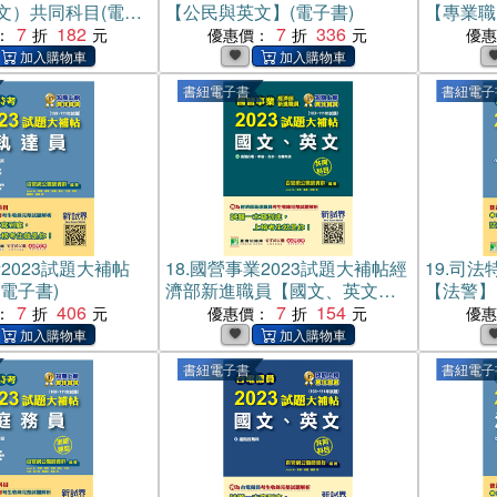
文）共同科目(電子
【公民與英文】(電子書)
【專業職
7
182
7
336
：
優惠價：
優
書紐電子書
書紐電子
2023試題大補帖
18.
國營事業2023試題大補帖經
19.
司法特
電子書)
濟部新進職員【國文、英文】
【法警】
7
406
(電子書)
7
154
：
優惠價：
優
書紐電子書
書紐電子