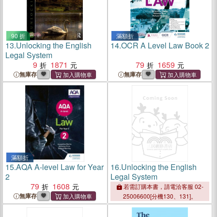
90 折
滿額折
13.
Unlocking the English
14.
OCR A Level Law Book 2
Legal System
9
1871
79
1659
無庫存
無庫存
滿額折
15.
AQA A-level Law for Year
16.
Unlocking the English
2
Legal System
79
1608
若需訂購本書，請電洽客服 02-
無庫存
25006600[分機130、131]。