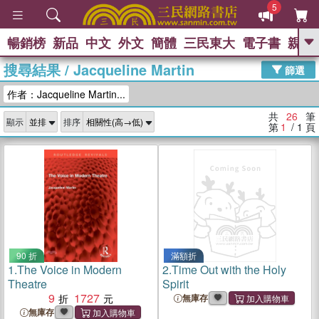
5
暢銷榜
新品
中文
外文
簡體
三民東大
電子書
親子
GO
搜尋結果
/
Jacqueline Martin
篩選
熱搜：
作者：Jacqueline Martin...
共
26
筆
顯示
排序
第
1
/ 1
頁
90 折
滿額折
1.
The Voice in Modern
2.
Time Out with the Holy
Theatre
Spirit
9
1727
無庫存
無庫存