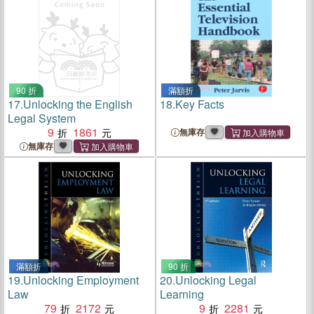
90 折
滿額折
17.
Unlocking the English
18.
Key Facts
Legal System
9
1861
無庫存
無庫存
滿額折
90 折
19.
Unlocking Employment
20.
Unlocking Legal
Law
Learning
79
2172
9
2281