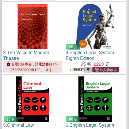
95 折
3.
The Voice in Modern
4.
English Legal System
Theatre
Eighth Edition
95
2223
若需訂購本書，請電洽客服 02-
無庫存
25006600[分機130、131]。
90 折
90 折
5.
Criminal Law
6.
English Legal System