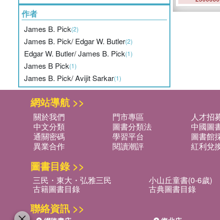
作者
James B. Pick
(2)
James B. Pick/ Edgar W. Butler
(2)
Edgar W. Butler/ James B. Pick
(1)
James B Pick
(1)
James B. Pick/ Avijit Sarkar
(1)
網站導航 >>
關於我們
門市專區
人才招
中文分類
圖書分類法
中國圖
通關密碼
學習平台
圖書館採
異業合作
閱讀潮評
紅利兌
圖書目錄 >>
三民・東大・弘雅三民
小山丘童書(0-6歲)
古籍圖書目錄
古典圖書目錄
聯絡資訊 >>