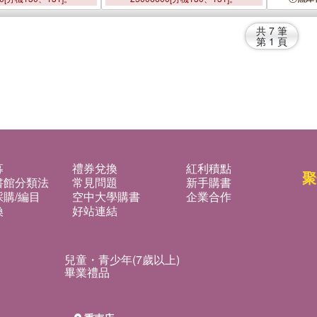
共
7
筆
第
1
頁
募
禮券兌換
紅利積點
聚
書館分類法
常見問題
新手購書
購/編目
空中大學購書
企業合作
換
好站連結
兒童・青少年(7歲以上)
畢業禮品