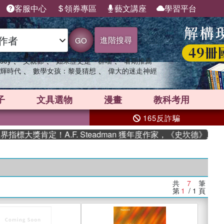
客服中心
領券專區
藝文講座
學習平台
進階搜尋
GO
、
、
、
sey
父親節
如果歷史是一群喵
暑期推薦
、
、
輝時代
數學女孩：黎曼猜想
偉大的迷走神經
子
文具選物
漫畫
教科考用
165反詐騙
標大獎肯定！A.F. Steadman 獲年度作家，《史坎德》系列
共
7
筆
第
1
/ 1
頁