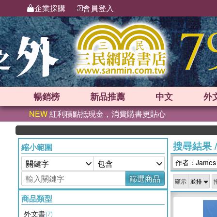
企業採購
會員登入
暢銷榜
新品
推薦
中文
外
NEW
紅利積點抵現金，消費購書更貼心
搜尋結果
縮小範圍
作者：James B
篩選商品
顯示
商品類型
外文書
(7)