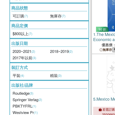
商品狀態
可訂購
無庫存
(7)
(7)
商品定價
90 折
$800以上
(7)
1.
The Mexi
Economic a
出版日期
Maps and St
優惠價
無庫存
2020~2021
2018~2019
(2)
(2)
2017年以前
(3)
裝訂方式
平裝
精裝
(4)
(3)
出版社/品牌
Routledge
(3)
5.
Mexico Me
Springer Verlag
(2)
PBKTYFRL
(1)
若需訂購
Westview Pr
(1)
250066