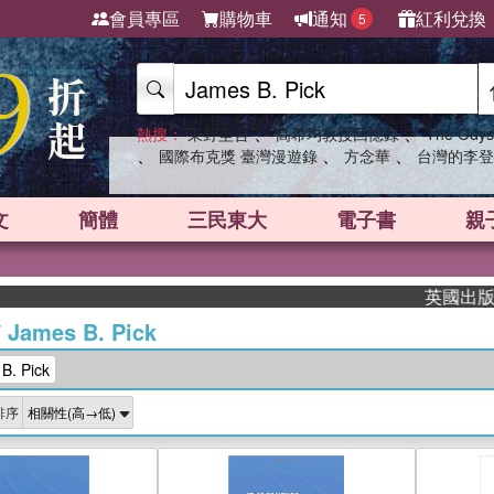
會員專區
購物車
通知
紅利兌換
5
、
、
熱搜：
東野圭吾
高希均教授回憶錄
The Odys
、
、
、
國際布克獎 臺灣漫遊錄
方念華
台灣的李登
文
簡體
三民東大
電子書
親
英國出版界指
/
James B. Pick
. Pick
排序