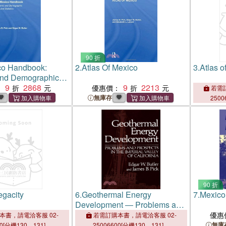
90 折
co Handbook:
2.
Atlas Of Mexico
3.
Atlas o
nd Demographic
atistics
9
2868
9
2213
：
優惠價：
若需訂
無庫存
2500
90 折
gacity
6.
Geothermal Energy
7.
Mexico
Development ― Problems and
Prospects in the Imperial
優惠
本書，請電洽客服 02-
若需訂購本書，請電洽客服 02-
Valley of California
無庫
00[分機130、131]。
25006600[分機130、131]。