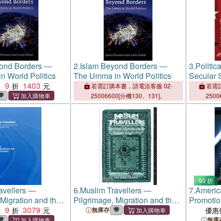
yond Borders ―
2.
Islam Beyond Borders ―
3.
Politic
 World Politics
The Umma in World Politics
Secular S
9
1403
Democrac
：
若需訂購本書，請電洽客服 02-
若需訂
Justice 
25006600[分機130、131]。
2500
90 折
avellers ―
6.
Muslim Travellers ―
7.
Americ
 Migration and the
Pilgrimage, Migration and the
Promotio
magination
9
3079
Religious Imagination
Middle E
：
無庫存
優惠
Obama
無庫