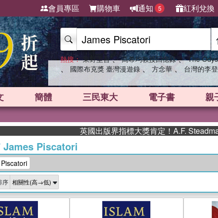
會員專區
購物車
通知
紅利兌換
5
、
、
熱搜：
東野圭吾
高希均教授回憶錄
The Odys
、
、
、
國際布克獎 臺灣漫遊錄
方念華
台灣的李登
文
簡體
三民東大
電子書
親
英國出版界指標大獎肯定！A.F. Steadm
/
James Piscatori
iscatori
排序