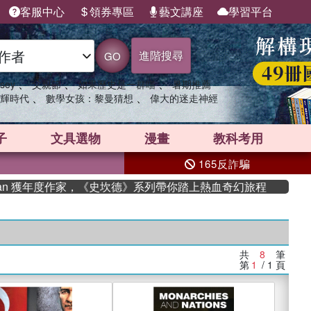
客服中心
領券專區
藝文講座
學習平台
進階搜尋
GO
、
、
、
sey
父親節
如果歷史是一群喵
暑期推薦
、
、
輝時代
數學女孩：黎曼猜想
偉大的迷走神經
子
文具選物
漫畫
教科考用
165反詐騙
an 獲年度作家，《史坎德》系列帶你踏上熱血奇幻旅程
共
8
筆
第
1
/ 1
頁