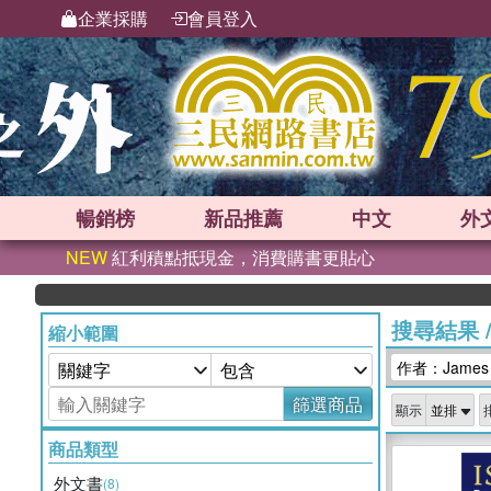
企業採購
會員登入
暢銷榜
新品
推薦
中文
外
NEW
紅利積點抵現金，消費購書更貼心
搜尋結果
縮小範圍
作者：James P
篩選商品
顯示
商品類型
外文書
(8)