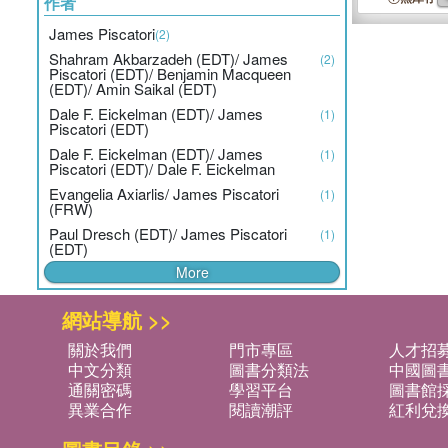
作者
James Piscatori
(2)
Shahram Akbarzadeh (EDT)/ James
(2)
Piscatori (EDT)/ Benjamin Macqueen
(EDT)/ Amin Saikal (EDT)
Dale F. Eickelman (EDT)/ James
(1)
Piscatori (EDT)
Dale F. Eickelman (EDT)/ James
(1)
Piscatori (EDT)/ Dale F. Eickelman
Evangelia Axiarlis/ James Piscatori
(1)
(FRW)
Paul Dresch (EDT)/ James Piscatori
(1)
(EDT)
More
網站導航 >>
關於我們
門市專區
人才招
中文分類
圖書分類法
中國圖
通關密碼
學習平台
圖書館採
異業合作
閱讀潮評
紅利兌