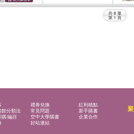
共
8
筆
第
1
頁
募
禮券兌換
紅利積點
聚
書館分類法
常見問題
新手購書
購/編目
空中大學購書
企業合作
換
好站連結