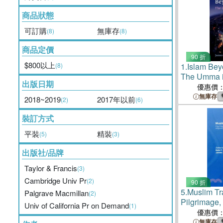
商品狀態
可訂購
無庫存
(8)
(8)
商品定價
90 折
$800以上
(8)
1.
Islam Be
The Umma in
出版日期
優惠價
無庫存
2018~2019
2017年以前
(2)
(6)
裝訂方式
平裝
精裝
(5)
(3)
出版社/品牌
Taylor & Francis
(3)
Cambridge Univ Pr
(2)
90 折
5.
Muslim Tr
Palgrave Macmillan
(2)
Pilgrimage,
Univ of California Pr on Demand
(1)
Religious I
優惠價
無庫存