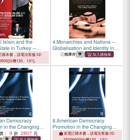
al Islam and the
4.
Monarchies and Nations ─
tate in Turkey ─
Globalisation and Identity in
y, Reform and the
the Arab States of the Gulf
無庫存
購本書，請電洽客服 02-
and Development Party
6600[分機130、131]。
an Democracy
8.
American Democracy
n in the Changing
Promotion in the Changing
ast ― From Bush to
9
2807
Middle East—From Bush to
價：
若需訂購本書，請電洽客服 02-
Obama
存
25006600[分機130、131]。