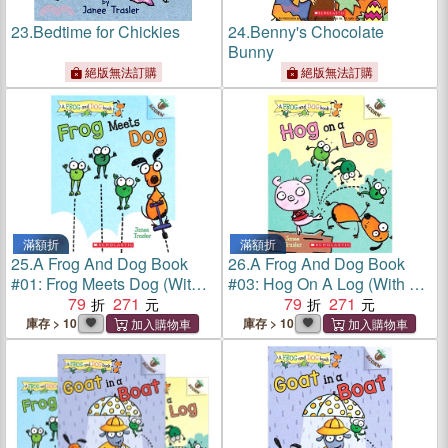
23.
Bedtime for Chickies
24.
Benny's Chocolate
Bunny
絕版無法訂購
絕版無法訂購
滿額折
滿額折
25.
A Frog And Dog Book
26.
A Frog And Dog Book
#01: Frog Meets Dog (With
#03: Hog On A Log (With Cd
Cd & Storyplus)
79
271
& Storyplus)
79
271
庫存 > 10
庫存 > 10