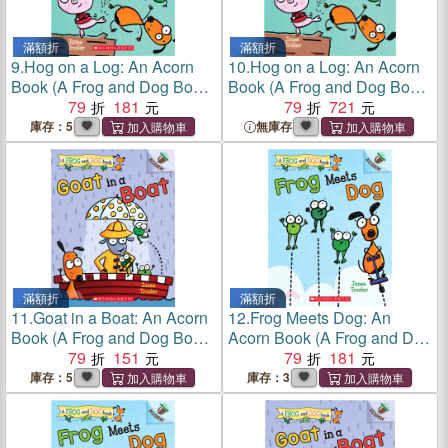
滿額折
滿額折
9.
Hog on a Log: An Acorn
10.
Hog on a Log: An Acorn
Book (A Frog and Dog Book
Book (A Frog and Dog Book
#3)
79
181
#3)(精裝本)
79
721
庫存：5
無庫存
滿額折
滿額折
11.
Goat in a Boat: An Acorn
12.
Frog Meets Dog: An
Book (A Frog and Dog Book
Acorn Book (A Frog and Dog
#2)
79
151
Book #1)
79
181
庫存：5
庫存：3