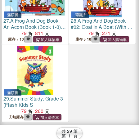
滿額折
滿額折
27.
A Frog And Dog Book:
28.
A Frog And Dog Book
An Acorn Book (Book 1-3)
#02: Goat In A Boat (With Cd
(With Cd & Storyplus)
79
811
& Storyplus)
79
271
庫存 > 10
庫存 > 10
滿額折
29.
Summer Study: Grade 3
(Flash Kids S
79
260
無庫存
共
29
筆
第
1
頁