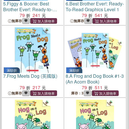
5.
Figgy & Boone: Best
6.
Best Brother Ever!: Ready-
Brother Ever!: Ready-to-
To-Read Graphics Level 1
Read Graphics Level 1
79
241
79
541
無庫存
無庫存
滿額折
滿額折
7.
Frog Meets Dog (英國版)
8.
A Frog and Dog Book #1-3
(An Acorn Book)
79
217
79
511
無庫存
庫存：3