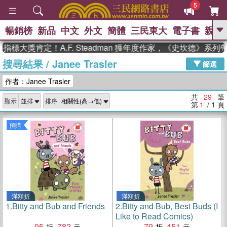
5
暢銷榜
新品
中文
外文
簡體
三民東大
電子書
親子
GO
獎肯定！A.F. Steadman 獲年度作家，《史坎德》系列帶你
搜尋結果
/
Janee Trasler
、
熱搜：
東野圭吾
高希均教授回憶錄
篩選
、
、
、
The Odyssey
父親節
如果歷
作者：Janee Trasler
、
、
史是一群喵
暑期推薦
國際布克
、
、
獎 臺灣漫遊錄
方念華
台灣的李
共
29
筆
顯示
排序
、
、
登輝時代
數學女孩：黎曼猜想
第
1
/ 1
頁
偉大的迷走神經
預購
滿額折
滿額折
1.
Bitty and Bub and Friends
2.
Bitty and Bub, Best Buds (I
Like to Read Comics)
95
782
79
451