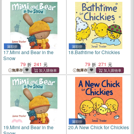
滿額折
滿額折
17.
Mimi and Bear in the
18.
Bathtime for Chickies
Snow
79
241
79
271
無庫存
無庫存
滿額折
19.
Mimi and Bear in the
20.
A New Chick for Chickies
Snow