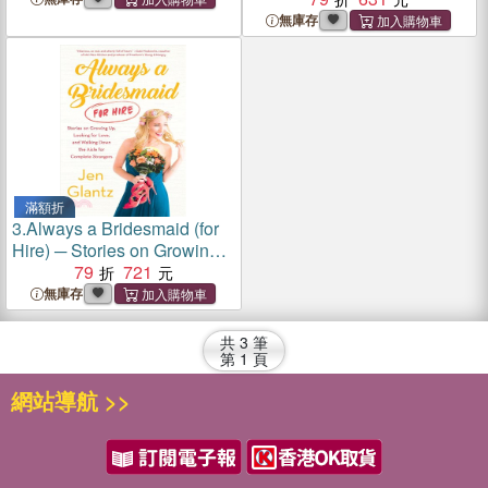
Walking Down the Aisle for
無庫存
Complete Strangers
滿額折
3.
Always a Bridesmaid (for
Hire) ─ Stories on Growing
Up, Looking for Love, and
79
721
Walking Down the Aisle for
無庫存
Complete Strangers
共
3
筆
第
1
頁
網站導航 >>