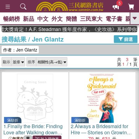
5
暢銷榜
新品
中文
外文
簡體
三民東大
電子書
親子
GO
大獎肯定！A.F. Steadman 獲年度作家，《史坎德》系列帶
搜尋結果
/
Jen Glantz
、
、
熱搜：
東野圭吾
The Odyssey
篩選
、
、
父親節
如果歷史是一群喵
暑期
作者：Jen Glantz
、
、
推薦
國際布克獎 臺灣漫遊錄
方
、
、
念華
台灣的李登輝時代
數學女
共
3
筆
顯示
排序
、
孩：黎曼猜想
偉大的迷走神經
第
1
/ 1
頁
滿額折
滿額折
1.
Finally the Bride: Finding
2.
Always a Bridesmaid for
Love after Walking down
Hire ― Stories on Growing
Everyone Else's Aisle
Up, Looking for Love, and
79
631
無庫存