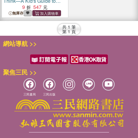
Think—A Kid's Guide to
Multiple Intelligences
9
547
無庫存
共
1
筆
第
1
頁
網站導航 >>
聚焦三民 >>
三民書局
三民出版