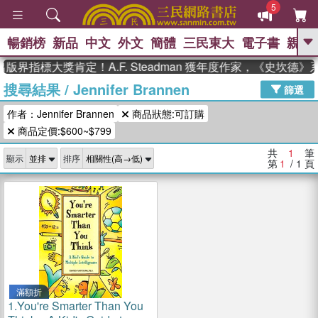
5
暢銷榜
新品
中文
外文
簡體
三民東大
電子書
親子
GO
版界指標大獎肯定！A.F. Steadman 獲年度作家，《史坎德
搜尋結果
/
Jennifer Brannen
、
熱搜：
東野圭吾
高希均教授回憶錄
篩選
、
、
、
The Odyssey
父親節
如果歷
作者：Jennifer Brannen
商品狀態:可訂購
、
、
史是一群喵
暑期推薦
國際布克
、
、
商品定價:$600~$799
獎 臺灣漫遊錄
方念華
台灣的李
、
、
登輝時代
數學女孩：黎曼猜想
共
1
筆
顯示
排序
偉大的迷走神經
第
1
/ 1
頁
滿額折
1.
You're Smarter Than You