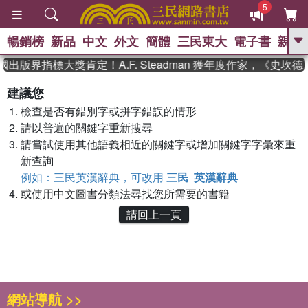
5
暢銷榜
新品
中文
外文
簡體
三民東大
電子書
親子
GO
國出版界指標大獎肯定！A.F. Steadman 獲年度作家，《史
、
熱搜：
東野圭吾
高希均教授回憶錄
建議您
、
、
、
The Odyssey
父親節
花開錦
檢查是否有錯別字或拼字錯誤的情形
、
、
、
繡
暑期推薦
方念華
台灣的
、
請以普遍的關鍵字重新搜尋
李登輝時代
數學女孩：黎曼猜想
、
、
偉大的迷走神經
如果歷史是一
請嘗試使用其他語義相近的關鍵字或增加關鍵字字彙來重
、
群喵
臺灣漫遊錄
新查詢
例如：三民英漢辭典，可改用
三民 英漢辭典
或使用中文圖書分類法尋找您所需要的書籍
請回上一頁
網站導航 >>