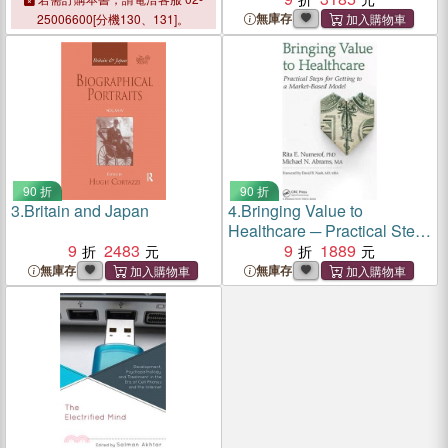
Psychotherapy
Psychotherapy
無庫存
25006600[分機130、131]。
90 折
90 折
3.
Britain and Japan
4.
Bringing Value to
Healthcare ─ Practical Steps
9
2483
for Getting to a Market-
9
1889
Based Model
無庫存
無庫存