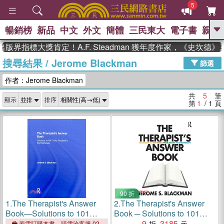
5
暢銷榜
新品
中文
外文
簡體
三民東大
電子書
親子
GO
版界指標大獎肯定！A.F. Steadman 獲年度作家，《史坎德
搜尋結果
/
Jerome Blackman
、
熱搜：
東野圭吾
高希均教授回憶錄
篩選
、
、
、
The Odyssey
父親節
如果歷
作者：Jerome Blackman
、
、
史是一群喵
暑期推薦
國際布克
、
、
獎 臺灣漫遊錄
方念華
台灣的李
共
5
筆
顯示
排序
、
、
登輝時代
數學女孩：黎曼猜想
第
1
/ 1
頁
偉大的迷走神經
90 折
1.
The Therapist's Answer
2.
The Therapist's Answer
Book—Solutions to 101
Book ─ Solutions to 101
Tricky Problems in
Tricky Problems in
9
3185
若需訂購本書，請電洽客服 02-