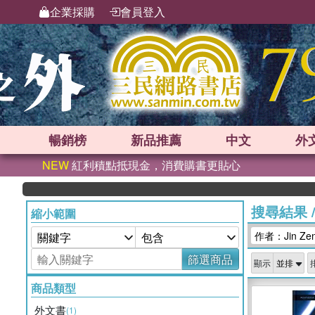
企業採購
會員登入
暢銷榜
新品
推薦
中文
外
NEW
紅利積點抵現金，消費購書更貼心
搜尋結果
縮小範圍
作者：Jin Ze
篩選商品
顯示
商品類型
外文書
(1)