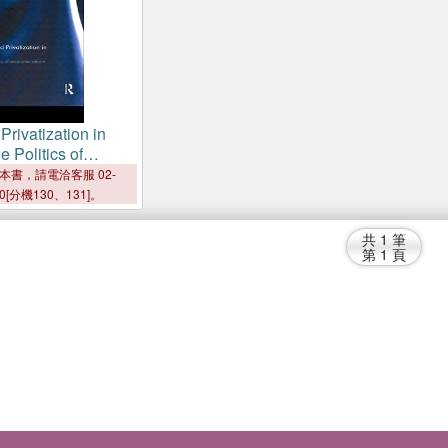
Privatization in
 Politics of
eform
本書，請電洽客服 02-
00[分機130、131]。
共
1
筆
第
1
頁