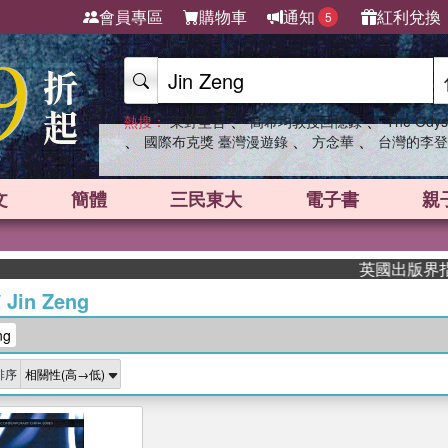
會員專區
購物車
通知
紅利兌換
5
、
、
熱搜：
東野圭吾
高希均教授回憶錄
The Odys
、
、
、
國際布克獎 臺灣漫遊錄
方念華
台灣的李登
文
簡體
三民東大
電子書
親
英國出版界指標大
/
Jin Zeng
ng
排序