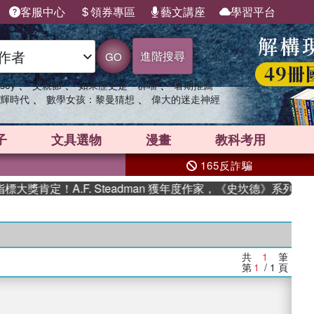
客服中心
領券專區
藝文講座
學習平台
進階搜尋
GO
、
、
、
sey
父親節
如果歷史是一群喵
暑期推薦
、
、
輝時代
數學女孩：黎曼猜想
偉大的迷走神經
子
文具選物
漫畫
教科考用
165反詐騙
獎肯定！A.F. Steadman 獲年度作家，《史坎德》系列帶你
共
1
筆
第
1
/ 1
頁