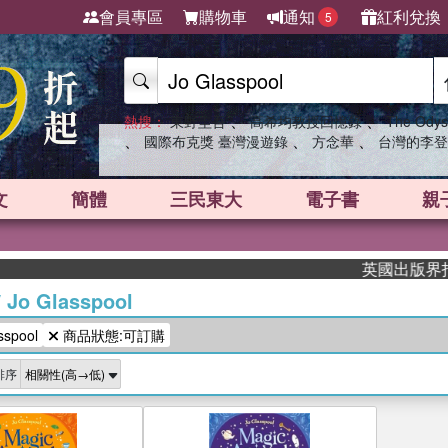
會員專區
購物車
通知
紅利兌換
5
、
、
熱搜：
東野圭吾
高希均教授回憶錄
The Odys
、
、
、
國際布克獎 臺灣漫遊錄
方念華
台灣的李登
文
簡體
三民東大
電子書
親
英國出版界指標大
/
Jo Glasspool
spool
商品狀態:可訂購
排序