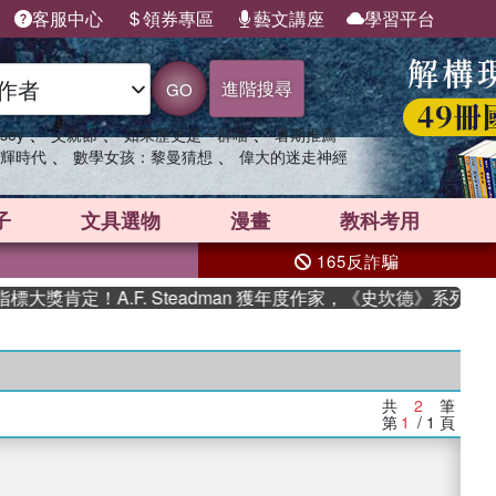
客服中心
領券專區
藝文講座
學習平台
進階搜尋
GO
、
、
、
sey
父親節
如果歷史是一群喵
暑期推薦
、
、
輝時代
數學女孩：黎曼猜想
偉大的迷走神經
子
文具選物
漫畫
教科考用
165反詐騙
獎肯定！A.F. Steadman 獲年度作家，《史坎德》系列帶你
共
2
筆
第
1
/ 1
頁