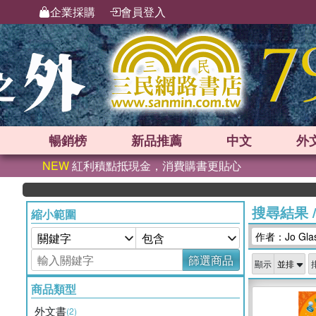
企業採購
會員登入
暢銷榜
新品
推薦
中文
外
NEW
紅利積點抵現金，消費購書更貼心
搜尋結果
縮小範圍
作者：Jo Glas
篩選商品
顯示
商品類型
外文書
(2)