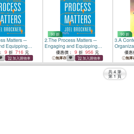
90 折
90 折
ss Matters ─
2.
The Process Matters ─
3.
A Cont
nd Equipping
Engaging and Equipping
Organiza
Success
9
716
People for Success
9
956
Multiplyi
：
優惠價：
優惠
無庫存
無庫
共
4
筆
第
1
頁