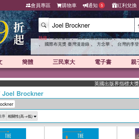
會員專區
購物車
通知
紅利兌換
5
、
、
熱搜：
東野圭吾
高希均教授回憶錄
The Odys
、
、
、
國際布克獎 臺灣漫遊錄
方念華
台灣的李登
文
簡體
三民東大
電子書
親
英國出版界指標大獎肯定！
/
Joel Brockner
ockner
排序