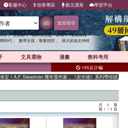
客服中心
領券專區
藝文講座
學習平台
進階搜尋
GO
、
、
、
sey
父親節
如果歷史是一群喵
暑期推薦
、
、
輝時代
數學女孩：黎曼猜想
偉大的迷走神經
子
文具選物
漫畫
教科考用
165反詐騙
A.F. Steadman 獲年度作家，《史坎德》系列帶你踏上熱
共
4
筆
第
1
/ 1
頁