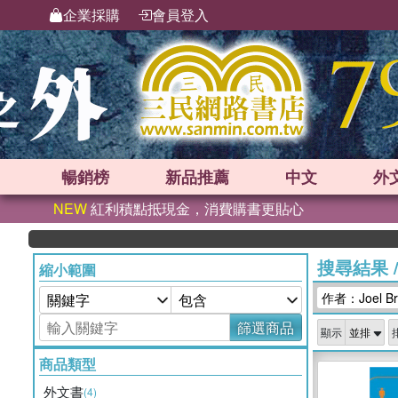
企業採購
會員登入
暢銷榜
新品
推薦
中文
外
NEW
紅利積點抵現金，消費購書更貼心
搜尋結果
縮小範圍
作者：Joel Br
篩選商品
顯示
商品類型
外文書
(4)