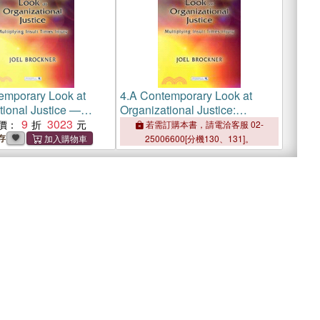
emporary Look at
4.
A Contemporary Look at
tional Justice —
Organizational Justice:
ng Insult Times Injury
9
3023
Multiplying Insult Times Injury
價：
若需訂購本書，請電洽客服 02-
存
25006600[分機130、131]。