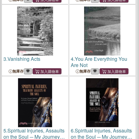
3.
Vanishing Acts
4.
You Are Everything You
Are Not
無庫存
無庫存
5.
Spiritual Injuries, Assaults
6.
Spiritual Injuries, Assaults
on the Soul ─ My Journey
on the Soul ─ My Journey