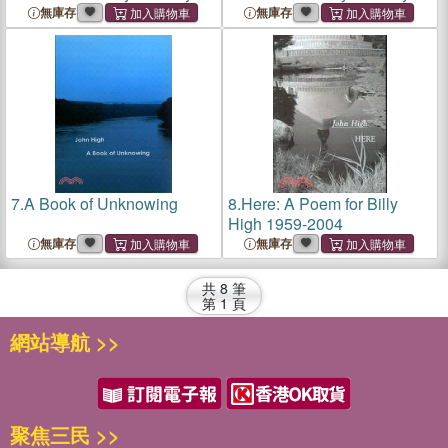
Through Childhood and
Through Childhood and
無庫存
無庫存
Family Trauma to Recovery
Family Trauma to Recovery
7.
A Book of Unknowing
8.
Here: A Poem for Billy
High 1959-2004
無庫存
無庫存
共
8
筆
第
1
頁
網站導航 >>
聚焦三民 >>