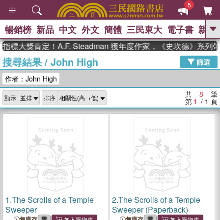
5
暢銷榜
新品
中文
外文
簡體
三民東大
電子書
親子
GO
標大獎肯定！A.F. Steadman 獲年度作家，《史坎德》系列
搜尋結果
/
John High
、
熱搜：
東野圭吾
高希均教授回憶錄
篩選
、
、
、
The Odyssey
父親節
花開錦
作者：John High
、
、
、
繡
暑期推薦
方念華
台灣的
、
李登輝時代
數學女孩：黎曼猜想
共
8
筆
顯示
排序
、
、
偉大的迷走神經
如果歷史是一
第
1
/ 1
頁
、
群喵
臺灣漫遊錄
1.
The Scrolls of a Temple
2.
The Scrolls of a Temple
Sweeper
Sweeper (Paperback)
無庫存
無庫存