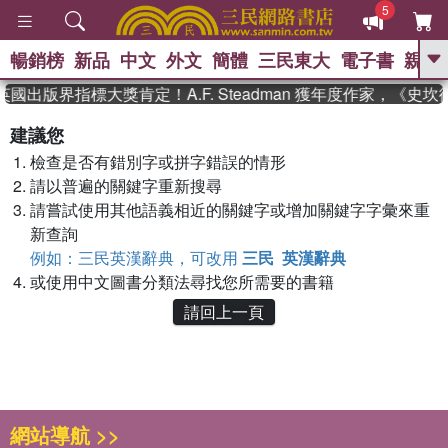
5
暢銷榜
新品
中文
外文
簡體
三民東大
電子書
親子
GO
英國出版界指標大獎肯定！A.F. Steadman 獲年度作家，《
、
、
熱搜：
東野圭吾
The Odyssey
建議您
、
、
父親節
如果歷史是一群喵
暑期
檢查是否有錯別字或拼字錯誤的情形
、
、
推薦
國際布克獎 臺灣漫遊錄
方
、
、
請以普遍的關鍵字重新搜尋
念華
台灣的李登輝時代
數學女
、
孩：黎曼猜想
偉大的迷走神經
請嘗試使用其他語義相近的關鍵字或增加關鍵字字彙來重
新查詢
例如：三民英漢辭典，可改用
三民 英漢辭典
或使用中文圖書分類法尋找您所需要的書籍
請回上一頁
網站導航 >>