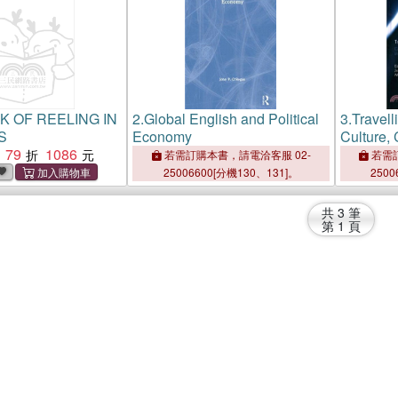
K OF REELING IN
2.
Global English and Political
3.
Travel
S
Economy
Culture,
79
1086
Translati
若需訂購本書，請電洽客服 02-
若需訂
25006600[分機130、131]。
2500
共
3
筆
第
1
頁