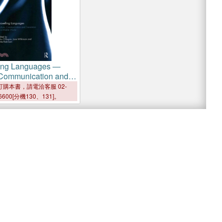
ling Languages ―
 Communication and
on in a Mobile World
購本書，請電洽客服 02-
6600[分機130、131]。