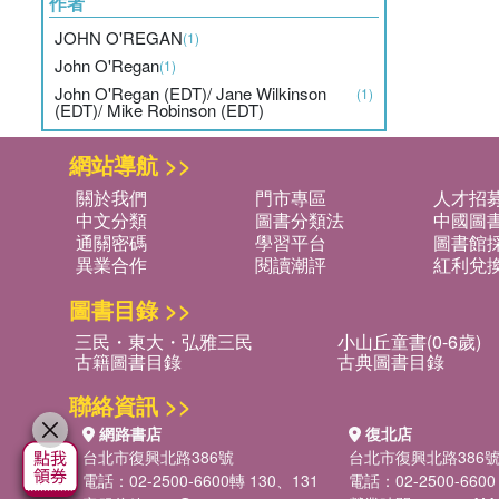
作者
JOHN O'REGAN
(1)
John O'Regan
(1)
John O'Regan (EDT)/ Jane Wilkinson
(1)
(EDT)/ Mike Robinson (EDT)
網站導航 >>
關於我們
門市專區
人才招
中文分類
圖書分類法
中國圖
通關密碼
學習平台
圖書館採
異業合作
閱讀潮評
紅利兌
圖書目錄 >>
三民・東大・弘雅三民
小山丘童書(0-6歲)
古籍圖書目錄
古典圖書目錄
聯絡資訊 >>
網路書店
復北店
台北市復興北路386號
台北市復興北路386
電話：02-2500-6600轉 130、131
電話：02-2500-6600