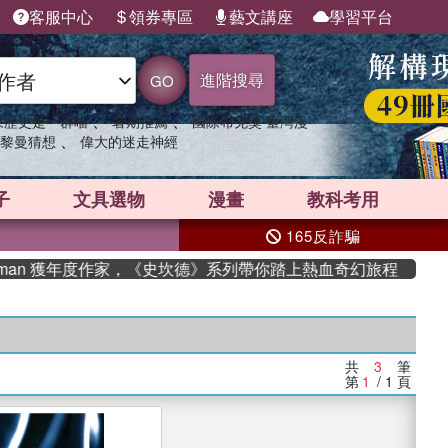
客服中心
領券專區
藝文講座
學習平台
進階搜尋
GO
、
、
果歷史是一群喵
暑期推薦
國際布克獎 臺灣漫
、
黎曼猜想
偉大的迷走神經
子
文具選物
漫畫
教科考用
165反詐騙
dman 獲年度作家，《史坎德》系列帶你踏上熱血奇幻旅程
共
3
筆
第
1
/ 1
頁