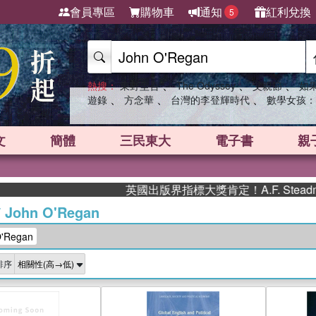
會員專區
購物車
通知
紅利兌換
5
、
、
、
熱搜：
東野圭吾
The Odyssey
父親節
如
、
、
、
遊錄
方念華
台灣的李登輝時代
數學女孩：
文
簡體
三民東大
電子書
親
英國出版界指標大獎肯定！A.F. Stea
/
John O'Regan
'Regan
排序