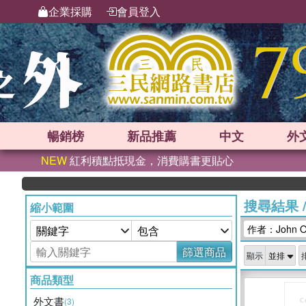
企業採購
會員登入
暢銷榜
新品
推薦
中文
外
NEW
紅利積點抵現金，消費購書更貼心
搜尋結果
縮小範圍
作者：John O
篩選商品
顯示
商品類型
外文書
(3)