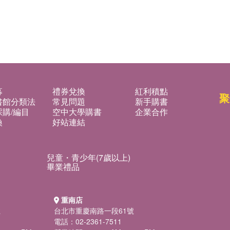
募
禮券兌換
紅利積點
聚
書館分類法
常見問題
新手購書
購/編目
空中大學購書
企業合作
換
好站連結
兒童・青少年(7歲以上)
畢業禮品
重南店
號
台北市重慶南路一段61號
電話：02-2361-7511