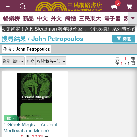
5
暢銷榜
新品
中文
外文
簡體
三民東大
電子書
親子
GO
獎肯定！A.F. Steadman 獲年度作家，《史坎德》系列帶你
搜尋結果
/
John Petropoulos
、
熱搜：
東野圭吾
高希均教授回憶錄
篩選
、
、
、
The Odyssey
父親節
如果歷
作者：John Petropoulos
、
、
史是一群喵
暑期推薦
國際布克
、
、
獎 臺灣漫遊錄
方念華
台灣的李
共
1
筆
顯示
排序
、
、
登輝時代
數學女孩：黎曼猜想
第
1
/ 1
頁
偉大的迷走神經
90 折
1.
Greek Magic ─ Ancient,
Medieval and Modern
9
3023