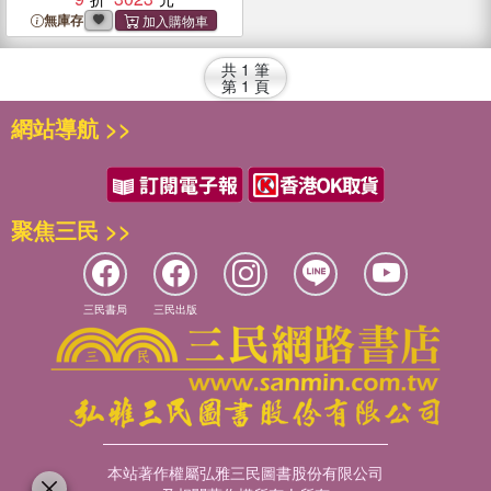
無庫存
共
1
筆
第
1
頁
網站導航 >>
聚焦三民 >>
三民書局
三民出版
本站著作權屬弘雅三民圖書股份有限公司