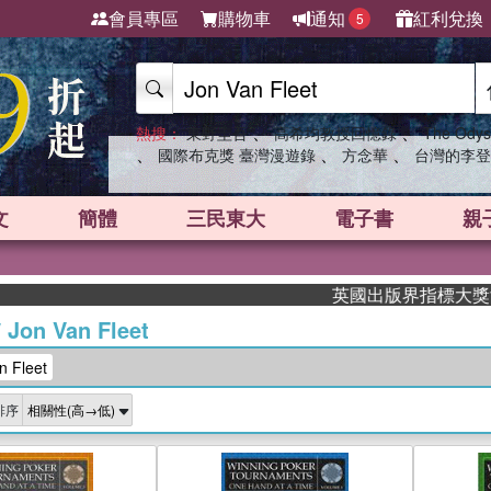
會員專區
購物車
通知
紅利兌換
5
、
、
熱搜：
東野圭吾
高希均教授回憶錄
The Odys
、
、
、
國際布克獎 臺灣漫遊錄
方念華
台灣的李登
文
簡體
三民東大
電子書
親
英國出版界指標大獎肯定！
/
Jon Van Fleet
 Fleet
排序