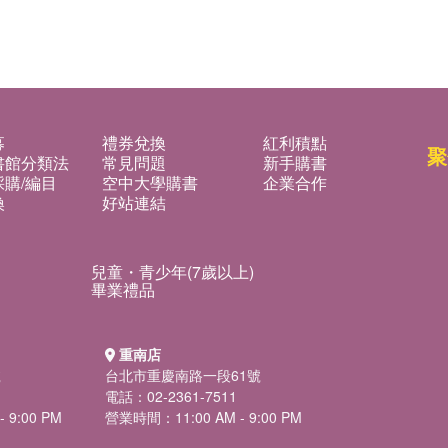
募
禮券兌換
紅利積點
聚
書館分類法
常見問題
新手購書
購/編目
空中大學購書
企業合作
換
好站連結
兒童・青少年(7歲以上)
畢業禮品
重南店
號
台北市重慶南路一段61號
電話：02-2361-7511
 9:00 PM
營業時間：11:00 AM - 9:00 PM