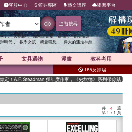
客服中心
領券專區
藝文講座
學習平台
進階搜尋
GO
、
、
、
sey
父親節
如果歷史是一群喵
暑期推薦
、
、
輝時代
數學女孩：黎曼猜想
偉大的迷走神經
子
文具選物
漫畫
教科考用
165反詐騙
A.F. Steadman 獲年度作家，《史坎德》系列帶你踏上熱血
共
4
筆
第
1
/ 1
頁