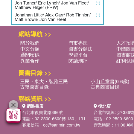
Jon Turner/ Eric Lynch/ Jon Van Fleet/
(1)
Matthew Hilger (FRW)
Jonathan Little/ Alex Carr/ Rob Tinnion/
(1)
Matt Brown/ Jon Van Fleet
網站導航 >>
關於我們
門市專區
人才招
中文分類
圖書分類法
中國圖
通關密碼
學習平台
圖書館採
異業合作
閱讀潮評
紅利兌
圖書目錄 >>
三民・東大・弘雅三民
小山丘童書(0-6歲)
古籍圖書目錄
古典圖書目錄
聯絡資訊 >>
網路書店
復北店
台北市復興北路386號
台北市復興北路386
電話：02-2500-6600轉 130、131
電話：02-2500-6600
客服信箱：
ec@sanmin.com.tw
營業時間：11:00 AM -