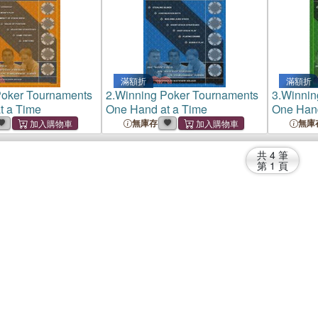
滿額折
滿額折
Poker Tournaments
2.
Winning Poker Tournaments
3.
Winnin
t a Time
One Hand at a Time
One Hand
無庫存
無庫
共
4
筆
第
1
頁