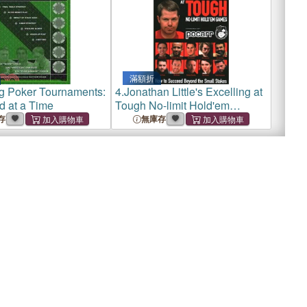
滿額折
g Poker Tournaments:
4.
Jonathan Little's Excelling at
 at a Time
Tough No-limit Hold'em
Games ― How to Succeed
存
無庫存
Beyond the Small Stakes