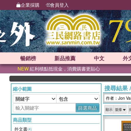
企業採購
會員登入
暢銷榜
新品
推薦
中文
外
NEW
紅利積點抵現金，消費購書更貼心
搜尋結果
縮小範圍
作者：Jon Van
篩選商品
顯示
商品類型
外文書
(4)