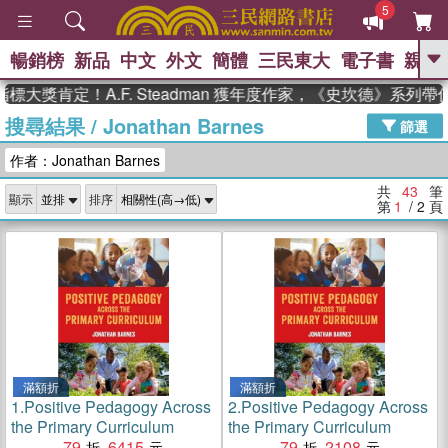
5
暢銷榜
新品
中文
外文
簡體
三民東大
電子書
親子
GO
定！A.F. Steadman 獲年度作家，《史坎德》系列帶你踏
搜尋結果
/
Jonathan Barnes
、
、
熱搜：
東野圭吾
The Odyssey
篩選
、
、
父親節
如果歷史是一群喵
暑期
作者：Jonathan Barnes
、
、
推薦
國際布克獎 臺灣漫遊錄
方
、
、
念華
台灣的李登輝時代
數學女
共
43
筆
顯示
排序
、
孩：黎曼猜想
偉大的迷走神經
第
1
/ 2
頁
滿額折
滿額折
1.
Positive Pedagogy Across
2.
Positive Pedagogy Across
the Primary Curriculum
the Primary Curriculum
79
6415
79
2108