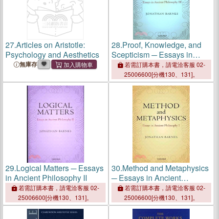
27.
Articles on Aristotle:
28.
Proof, Knowledge, and
Psychology and Aesthetics
Scepticism ─ Essays in
Ancient Philosophy
無庫存
若需訂購本書，請電洽客服 02-
25006600[分機130、131]。
29.
Logical Matters ─ Essays
30.
Method and Metaphysics
in Ancient Philosophy II
─ Essays in Ancient
Philosophy I
若需訂購本書，請電洽客服 02-
若需訂購本書，請電洽客服 02-
25006600[分機130、131]。
25006600[分機130、131]。