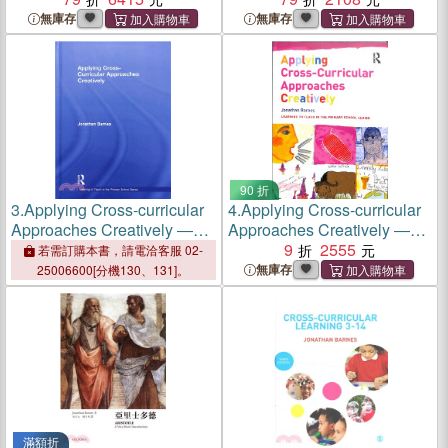
無庫存
無庫存
90 折
3.
Applying Cross-curricular
4.
Applying Cross-curricular
Approaches Creatively ―
Approaches Creatively ―
The Connecting Curriculum
The Connecting Curriculum
9
2555
若需訂購本書，請電洽客服 02-
無庫存
25006600[分機130、131]。
滿額折