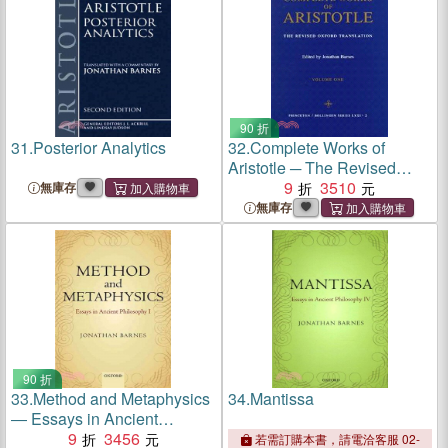
90 折
31.
Posterior Analytics
32.
Complete Works of
Aristotle ─ The Revised
Oxford Translation
9
3510
無庫存
無庫存
90 折
33.
Method and Metaphysics
34.
Mantissa
― Essays in Ancient
Philosophy
9
3456
若需訂購本書，請電洽客服 02-