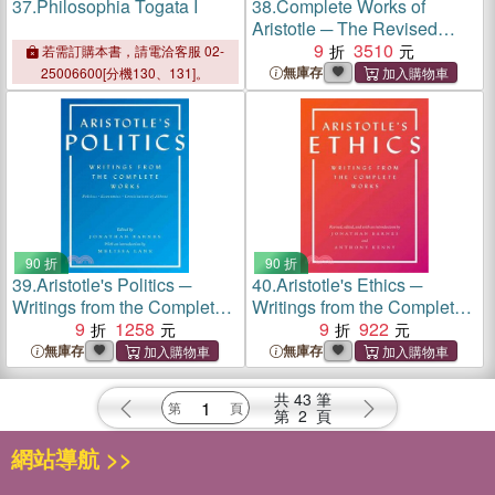
37.
Philosophia Togata I
38.
Complete Works of
Aristotle ─ The Revised
Oxford Translation
9
3510
若需訂購本書，請電洽客服 02-
無庫存
25006600[分機130、131]。
90 折
90 折
39.
Aristotle's Politics ─
40.
Aristotle's Ethics ─
Writings from the Complete
Writings from the Complete
Works: Politics - Economics
9
1258
Works
9
922
- Constitution of Athens
無庫存
無庫存
共
43
筆
第
2
頁
網站導航 >>