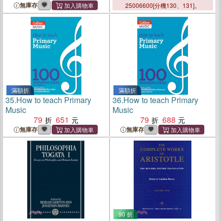
無庫存
25006600[分機130、131]。
滿額折
滿額折
35.
How to teach Primary
36.
How to teach Primary
Music
Music
79
651
79
688
無庫存
無庫存
90 折