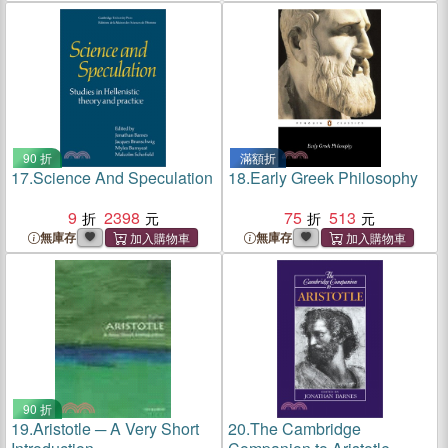
90 折
滿額折
17.
Science And Speculation
18.
Early Greek Philosophy
9
2398
75
513
無庫存
無庫存
90 折
19.
Aristotle ─ A Very Short
20.
The Cambridge