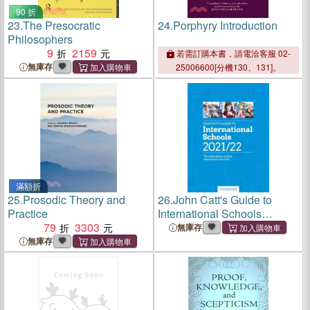
90 折
23.
The Presocratic
24.
Porphyry Introduction
Philosophers
9
2159
若需訂購本書，請電洽客服 02-
無庫存
25006600[分機130、131]。
滿額折
25.
Prosodic Theory and
26.
John Catt's Guide to
Practice
International Schools
79
3303
2021/22: The Authoritative
無庫存
Guide to International
無庫存
Education