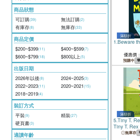
商品狀態
可訂購
無法訂購
(39)
(2)
有庫存
無庫存
(8)
(33)
滿額折
商品定價
1.
Beware t
$200~$399
$400~$599
(11)
(7)
優惠價
$600~$799
$800以上
(18)
(5)
預購中
出版日期
2026年以後
2024~2025
(8)
(3)
2022~2023
2020~2021
(11)
(15)
2018~2019
(4)
裝訂方式
滿額折
平裝
精裝
(9)
(27)
5.
Tiny T. Re
硬頁書
(3)
Tiny T. Rex
Stickers Ins
無庫存
適讀年齡