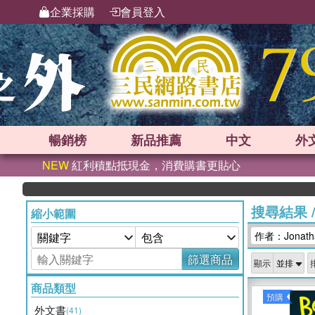
企業採購
會員登入
暢銷榜
新品
推薦
中文
外
NEW
紅利積點抵現金，消費購書更貼心
搜尋結果
縮小範圍
作者：Jonathan
篩選商品
顯示
商品類型
預購
外文書
(41)