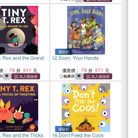
滿額折
T. Rex and the Grand
12.
Soon, Your Hands
79
511
79
571
價：
優惠價：
存
無庫存
滿額折
. Rex and the Tricks
16.
Don't Feed the Coos