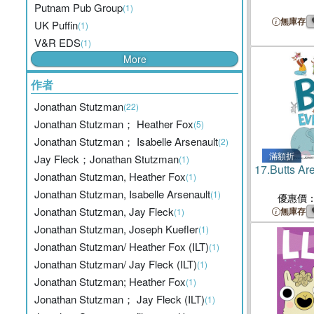
Putnam Pub Group
(1)
無庫存
UK Puffin
(1)
V&R EDS
(1)
More
作者
Jonathan Stutzman
(22)
Jonathan Stutzman； Heather Fox
(5)
Jonathan Stutzman； Isabelle Arsenault
(2)
滿額折
Jay Fleck；Jonathan Stutzman
(1)
17.
Butts Ar
Jonathan Stutzman, Heather Fox
(1)
Jonathan Stutzman, Isabelle Arsenault
(1)
優惠價
Jonathan Stutzman, Jay Fleck
無庫存
(1)
Jonathan Stutzman, Joseph Kuefler
(1)
Jonathan Stutzman/ Heather Fox (ILT)
(1)
Jonathan Stutzman/ Jay Fleck (ILT)
(1)
Jonathan Stutzman; Heather Fox
(1)
Jonathan Stutzman； Jay Fleck (ILT)
(1)