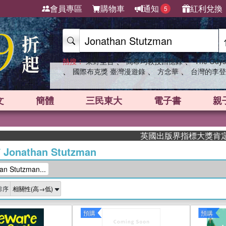
會員專區
購物車
通知
紅利兌換
5
、
、
熱搜：
東野圭吾
高希均教授回憶錄
The Odys
、
、
、
國際布克獎 臺灣漫遊錄
方念華
台灣的李登
文
簡體
三民東大
電子書
親
英國出版界指標大獎肯定！A.F. S
/
Jonathan Stutzman
 Stutzman...
排序
預購
預購