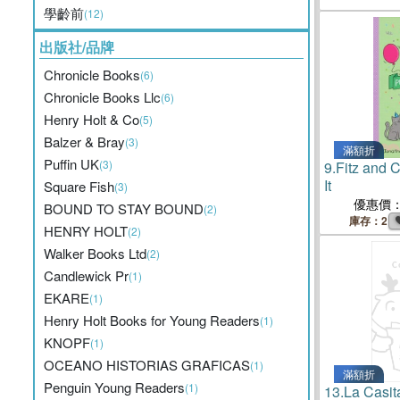
學齡前
(12)
出版社/品牌
Chronicle Books
(6)
Chronicle Books Llc
(6)
Henry Holt & Co
(5)
Balzer & Bray
(3)
滿額折
Puffin UK
(3)
9.
Fitz and C
It
Square Fish
(3)
優惠價
BOUND TO STAY BOUND
(2)
庫存：2
HENRY HOLT
(2)
Walker Books Ltd
(2)
Candlewick Pr
(1)
EKARE
(1)
Henry Holt Books for Young Readers
(1)
KNOPF
(1)
OCEANO HISTORIAS GRAFICAS
(1)
滿額折
Penguin Young Readers
(1)
13.
La Casit