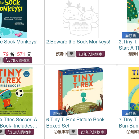
滿額折
he Sock Monkeys!
2.
Beware the Sock Monkeys!
3.
Tiny T.
Star: A T
79
571
Book
：
預購中
預購
滿額折
滿額折
x Tries Soccer: A
6.
Tiny T. Rex Picture Book
7.
Tiny T.
 Book--Includes
Boxed Set
Bun-Bun:
ide!
Springti
無庫存
無庫