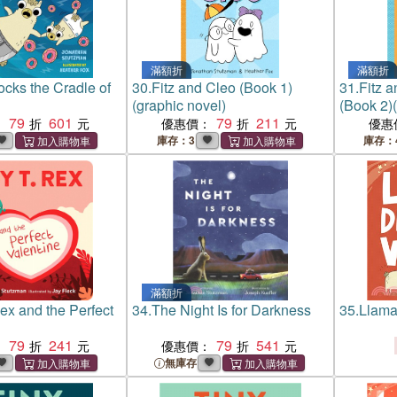
滿額折
滿額折
cks the Cradle of
30.
Fitz and Cleo (Book 1)
31.
Fitz a
(graphic novel)
(Book 2)
79
601
79
211
本)
：
優惠價：
優惠
庫存：3
庫存：
滿額折
Rex and the Perfect
34.
The Night Is for Darkness
35.
Llama
79
241
79
541
：
優惠價：
無庫存