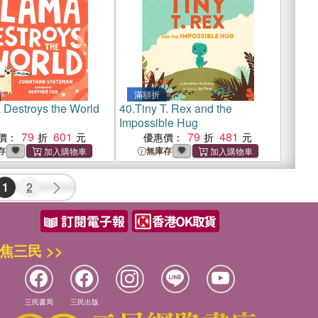
滿額折
 Destroys the World
40.
Tiny T. Rex and the
Impossible Hug
79
601
79
481
價：
優惠價：
存
無庫存
1
2
焦三民 >>
三民書局
三民出版