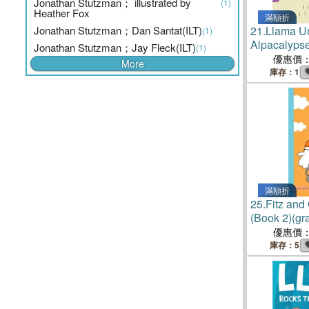
Jonathan Stutzman； illustrated by
(1)
Heather Fox
滿額折
Jonathan Stutzman；Dan Santat(ILT)
21.
Llama U
(1)
Alpacalyps
Jonathan Stutzman；Jay Fleck(ILT)
(1)
優惠價
More
庫存：1
滿額折
25.
Fitz and
(Book 2)(g
版)
優惠價
庫存：5