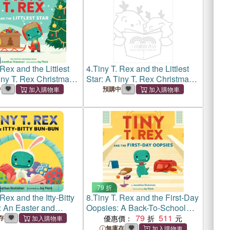
 Rex and the Littlest
4.
Tiny T. Rex and the Littlest
iny T. Rex Christmas
Star: A Tiny T. Rex Christmas
Book
中
預購中
79 折
 Rex and the Itty-Bitty
8.
Tiny T. Rex and the First-Day
 An Easter and
Oopsies: A Back-To-School
me Story
Book
79
511
存
優惠價：
無庫存