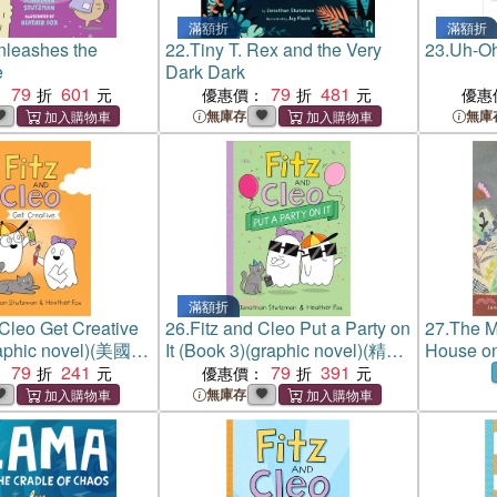
滿額折
滿額折
nleashes the
22.
Tiny T. Rex and the Very
23.
Uh-Oh
e
Dark Dark
79
601
79
481
：
優惠價：
優惠
無庫存
無庫
滿額折
 Cleo Get Creative
26.
Fitz and Cleo Put a Party on
27.
The M
raphic novel)(美國
It (Book 3)(graphic novel)(精裝
House on
79
241
本)
79
391
：
優惠價：
無庫存