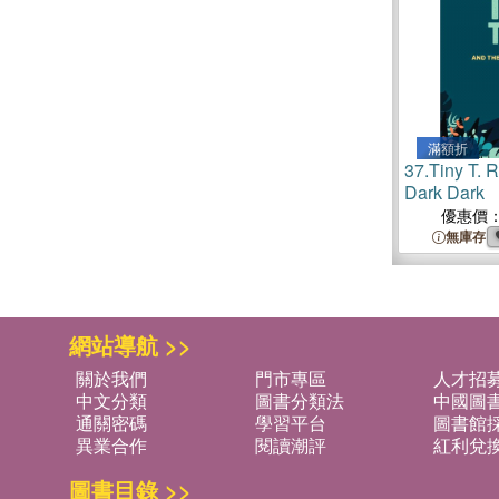
滿額折
37.
Tiny T. 
Dark Dark
優惠價
無庫存
網站導航 >>
關於我們
門市專區
人才招
中文分類
圖書分類法
中國圖
通關密碼
學習平台
圖書館採
異業合作
閱讀潮評
紅利兌
圖書目錄 >>