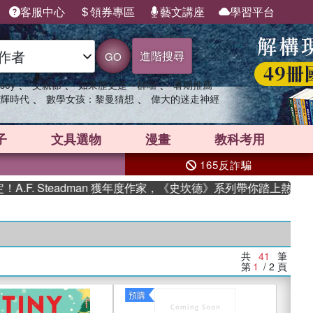
客服中心
領券專區
藝文講座
學習平台
進階搜尋
GO
、
、
、
sey
父親節
如果歷史是一群喵
暑期推薦
、
、
輝時代
數學女孩：黎曼猜想
偉大的迷走神經
子
文具選物
漫畫
教科考用
165反詐騙
teadman 獲年度作家，《史坎德》系列帶你踏上熱血奇幻旅程
共
41
筆
第
1
/ 2
頁
預購