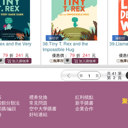
滿額折
滿額折
Rex and the Very
38.
Tiny T. Rex and the
39.
Llama
Impossible Hug
79
241
79
241
：
優惠價：
優惠
無庫存
無庫
共
41
筆
第
2
頁
募
禮券兌換
紅利積點
聚
書館分類法
常見問題
新手購書
購/編目
空中大學購書
企業合作
換
好站連結