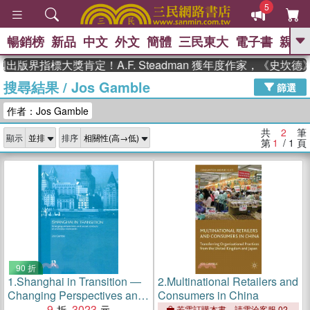
5
暢銷榜
新品
中文
外文
簡體
三民東大
電子書
親子
GO
出版界指標大獎肯定！A.F. Steadman 獲年度作家，《史坎
搜尋結果
/
Jos Gamble
、
熱搜：
東野圭吾
高希均教授回憶錄
篩選
、
、
、
The Odyssey
父親節
如果歷
作者：Jos Gamble
、
、
史是一群喵
暑期推薦
國際布克
、
、
獎 臺灣漫遊錄
方念華
台灣的李
共
2
筆
顯示
排序
、
、
登輝時代
數學女孩：黎曼猜想
第
1
/ 1
頁
偉大的迷走神經
90 折
1.
Shanghai in Transition ―
2.
Multinational Retailers and
Changing Perspectives and
Consumers in China
Social Contours of a
9
3023
若需訂購本書，請電洽客服 02-