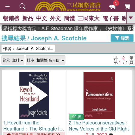
5
暢銷榜
新品
中文
外文
簡體
三民東大
電子書
親子
GO
界指標大獎肯定！A.F. Steadman 獲年度作家，《史坎德》
搜尋結果
/
Joseph A. Scotchie
、
熱搜：
東野圭吾
高希均教授回憶錄
篩選
、
、
、
The Odyssey
父親節
如果歷
作者：Joseph A. Scotchi...
、
、
史是一群喵
暑期推薦
國際布克
、
、
獎 臺灣漫遊錄
方念華
台灣的李
共
2
筆
顯示
排序
、
、
登輝時代
數學女孩：黎曼猜想
第
1
/ 1
頁
偉大的迷走神經
90 折
1.
Revolt from the
2.
The Paleoconservatives：
Heartland：The Struggle for
New Voices of the Old Right
an Authentic Conservatism
9
3023
若需訂購本書，請電洽客服 02-