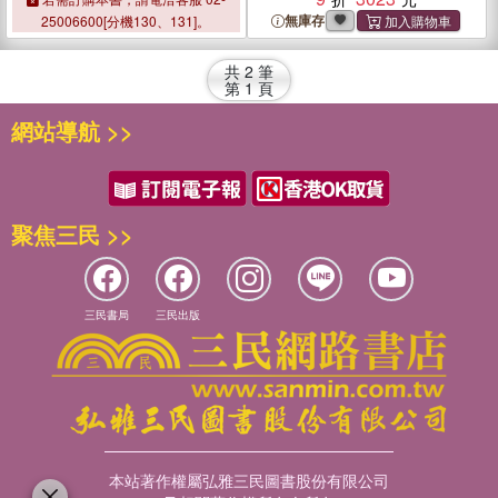
無庫存
25006600[分機130、131]。
共
2
筆
第
1
頁
網站導航 >>
聚焦三民 >>
三民書局
三民出版
本站著作權屬弘雅三民圖書股份有限公司