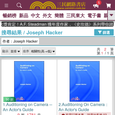
5
暢銷榜
新品
中文
外文
簡體
三民東大
電子書
親子
GO
獎肯定！A.F. Steadman 獲年度作家，《史坎德》系列帶你
搜尋結果
/
Joseph Hacker
、
、
熱搜：
東野圭吾
The Odyssey
篩選
、
、
父親節
如果歷史是一群喵
暑期
作者：Joseph Hacker
、
、
推薦
國際布克獎 臺灣漫遊錄
方
、
、
念華
台灣的李登輝時代
數學女
共
2
筆
顯示
排序
、
孩：黎曼猜想
偉大的迷走神經
第
1
/ 1
頁
90 折
1.
Auditioning on Camera ─
2.
Auditioning On Camera：
An Actor's Guide
An Actor's Guide
9
1781
若需訂購本書，請電洽客服 02-