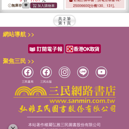
無庫存
25006600[分機130、131]。
共
2
筆
第
1
頁
網站導航 >>
聚焦三民 >>
三民書局
三民出版
本站著作權屬弘雅三民圖書股份有限公司