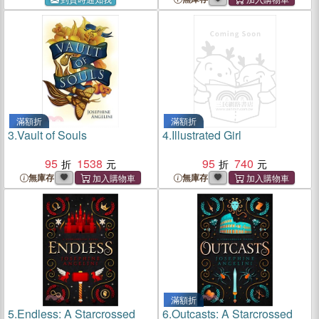
滿額折
滿額折
3.
Vault of Souls
4.
Illustrated Girl
95
1538
95
740
無庫存
無庫存
滿額折
5.
Endless: A Starcrossed
6.
Outcasts: A Starcrossed