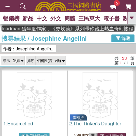
5
暢銷榜
新品
中文
外文
簡體
三民東大
電子書
親子
GO
eadman 獲年度作家，《史坎德》系列帶你踏上熱血奇幻旅程
搜尋結果
/
Josephine Angelini
、
熱搜：
東野圭吾
高希均教授回憶錄
篩選
、
、
、
The Odyssey
父親節
如果歷
作者：Josephine Angelin...
、
、
史是一群喵
暑期推薦
國際布克
、
、
獎 臺灣漫遊錄
方念華
台灣的李
共
33
筆
顯示
排序
、
、
登輝時代
數學女孩：黎曼猜想
第
1
/ 1
頁
偉大的迷走神經
滿額折
1.
Ensorcelled
2.
The Tinker's Daughter
無庫存
到貨時通知我