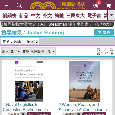
5
暢銷榜
新品
中文
外文
簡體
三民東大
電子書
親子
GO
版界指標大獎肯定！A.F. Steadman 獲年度作家，《史坎德
搜尋結果
/
Joslyn Fleming
、
熱搜：
東野圭吾
高希均教授回憶錄
篩選
、
、
、
The Odyssey
父親節
如果歷
作者：Joslyn Fleming
、
、
史是一群喵
暑期推薦
國際布克
、
、
獎 臺灣漫遊錄
方念華
台灣的李
共
7
筆
顯示
排序
、
、
登輝時代
數學女孩：黎曼猜想
第
1
/ 1
頁
偉大的迷走神經
1.
Naval Logistics in
2.
Women, Peace, and
Contested Environments:
Security in Action: Including
Examination of Stockpiles
Gender Perspectives in
無庫存
無庫存