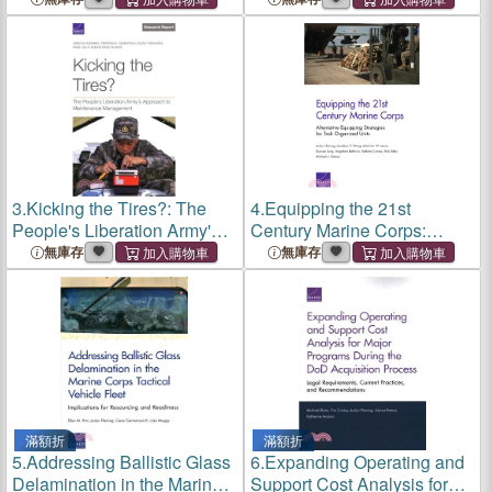
and Industrial Base Issues
Department of Defense
Operations, Activities, and
Investments
3.
Kicking the Tires?: The
4.
Equipping the 21st
People's Liberation Army's
Century Marine Corps:
Approach to Maintenance
Alternative Equipping
無庫存
無庫存
Management
Strategies for Task-
Organized Units
滿額折
滿額折
5.
Addressing Ballistic Glass
6.
Expanding Operating and
Delamination in the Marine
Support Cost Analysis for