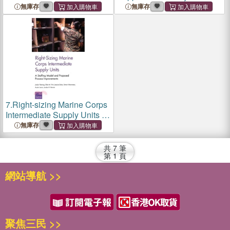
Corps Tactical Vehicle Fleet
Major Programs During the
無庫存
無庫存
― Implications for
Dod Acquisition Process ―
Resourcing and Readiness
Legal Requirements,
Current Practices, and
Recommendations
7.
Right-sizing Marine Corps
Intermediate Supply Units ―
A Staffing Model and
無庫存
Proposed Process
Improvements
共
7
筆
第
1
頁
網站導航 >>
聚焦三民 >>