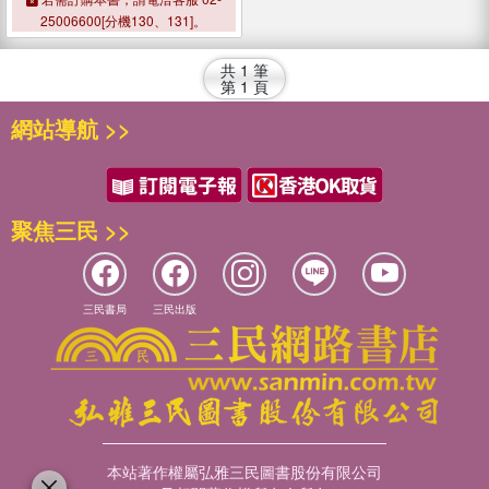
25006600[分機130、131]。
共
1
筆
第
1
頁
網站導航 >>
聚焦三民 >>
三民書局
三民出版
本站著作權屬弘雅三民圖書股份有限公司