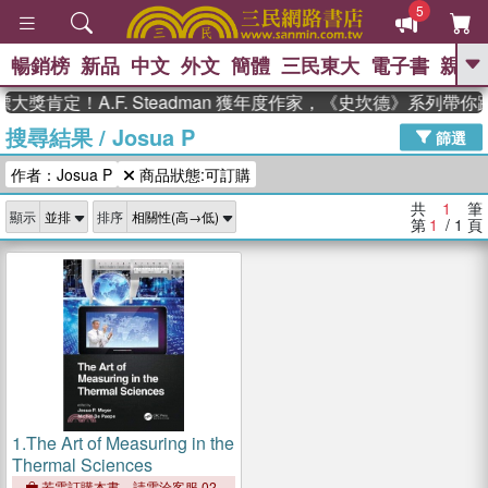
5
暢銷榜
新品
中文
外文
簡體
三民東大
電子書
親子
GO
大獎肯定！A.F. Steadman 獲年度作家，《史坎德》系列帶
搜尋結果
/
Josua P
、
熱搜：
東野圭吾
高希均教授回憶錄
篩選
、
、
、
The Odyssey
父親節
如果歷
作者：Josua P
商品狀態:可訂購
、
、
史是一群喵
暑期推薦
國際布克
、
、
獎 臺灣漫遊錄
方念華
台灣的李
共
1
筆
顯示
排序
、
、
登輝時代
數學女孩：黎曼猜想
第
1
/ 1
頁
偉大的迷走神經
1.
The Art of Measuring in the
Thermal Sciences
若需訂購本書，請電洽客服 02-