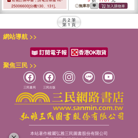
無庫存
25006600[分機130、131]。
共
2
筆
第
1
頁
網站導航 >>
聚焦三民 >>
三民書局
三民出版
本站著作權屬弘雅三民圖書股份有限公司