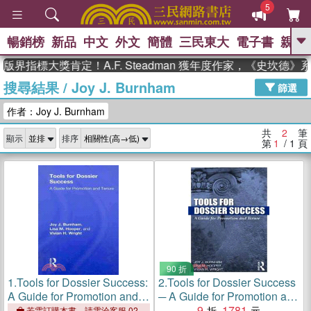
5
暢銷榜
新品
中文
外文
簡體
三民東大
電子書
親子
GO
版界指標大獎肯定！A.F. Steadman 獲年度作家，《史坎德
搜尋結果
/
Joy J. Burnham
、
熱搜：
東野圭吾
高希均教授回憶錄
篩選
、
、
、
The Odyssey
父親節
如果歷
作者：Joy J. Burnham
、
、
史是一群喵
暑期推薦
國際布克
、
、
獎 臺灣漫遊錄
方念華
台灣的李
共
2
筆
顯示
排序
、
、
登輝時代
數學女孩：黎曼猜想
第
1
/ 1
頁
偉大的迷走神經
90 折
1.
Tools for Dossier Success:
2.
Tools for Dossier Success
A Guide for Promotion and
─ A Guide for Promotion and
Tenure
Tenure
9
1781
若需訂購本書，請電洽客服 02-