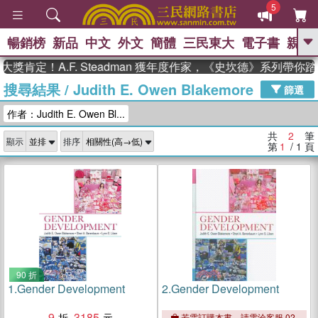
5
暢銷榜
新品
中文
外文
簡體
三民東大
電子書
親子
GO
獎肯定！A.F. Steadman 獲年度作家，《史坎德》系列帶你
搜尋結果
/
Judith E. Owen Blakemore
、
熱搜：
東野圭吾
高希均教授回憶錄
篩選
、
、
、
The Odyssey
父親節
如果歷
作者：Judith E. Owen Bl...
、
、
史是一群喵
暑期推薦
國際布克
、
、
獎 臺灣漫遊錄
方念華
台灣的李
共
2
筆
顯示
排序
、
、
登輝時代
數學女孩：黎曼猜想
第
1
/ 1
頁
偉大的迷走神經
90 折
1.
Gender Development
2.
Gender Development
9
3185
若需訂購本書，請電洽客服 02-