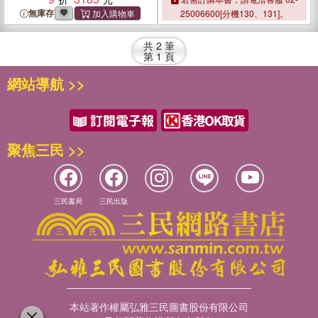
無庫存
25006600[分機130、131]。
共
2
筆
第
1
頁
網站導航 >>
聚焦三民 >>
三民書局
三民出版
本站著作權屬弘雅三民圖書股份有限公司