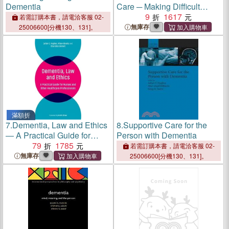
Dementia
Care ─ Making Difficult
Decisions
9
1617
若需訂購本書，請電洽客服 02-
無庫存
25006600[分機130、131]。
滿額折
7.
Dementia, Law and Ethics
8.
Supportive Care for the
― A Practical Guide for
Person with Dementia
Nurses and Other
79
1785
若需訂購本書，請電洽客服 02-
Healthcare Professionals
無庫存
25006600[分機130、131]。