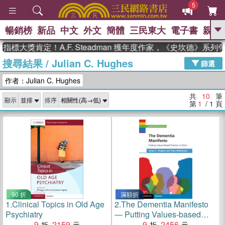
5
暢銷榜
新品
中文
外文
簡體
三民東大
電子書
親子
GO
標大獎肯定！A.F. Steadman 獲年度作家，《史坎德》系列
搜尋結果
/
Julian C. Hughes
、
熱搜：
東野圭吾
高希均教授回憶錄
篩選
、
、
、
The Odyssey
父親節
如果歷
作者：Julian C. Hughes
、
、
史是一群喵
暑期推薦
國際布克
、
、
獎 臺灣漫遊錄
方念華
台灣的李
共
10
筆
顯示
排序
、
、
登輝時代
數學女孩：黎曼猜想
第
1
/ 1
頁
偉大的迷走神經
90 折
滿額折
1.
Clinical Topics in Old Age
2.
The Dementia Manifesto
Psychiatry
― Putting Values-based
9
2159
Practice to Work
9
2456