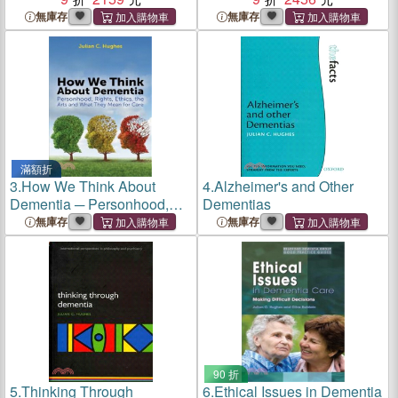
無庫存
無庫存
滿額折
3.
How We Think About
4.
Alzheimer's and Other
Dementia ─ Personhood,
Dementias
Rights, Ethics, the Arts and
無庫存
無庫存
What They Mean for Care
90 折
5.
Thinking Through
6.
Ethical Issues in Dementia