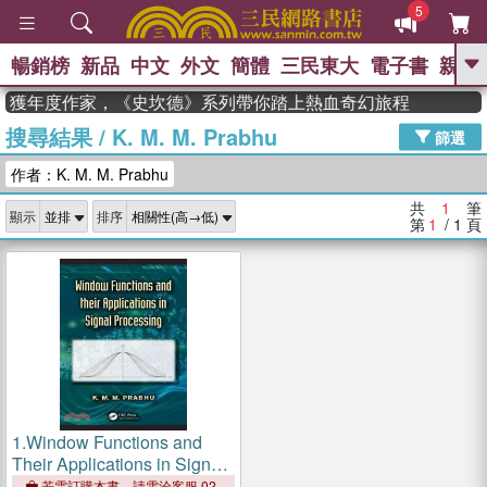
5
暢銷榜
新品
中文
外文
簡體
三民東大
電子書
親子
GO
dman 獲年度作家，《史坎德》系列帶你踏上熱血奇幻旅程
搜尋結果
/
K. M. M. Prabhu
、
熱搜：
東野圭吾
高希均教授回憶錄
篩選
、
、
、
The Odyssey
父親節
如果歷
作者：K. M. M. Prabhu
、
、
史是一群喵
暑期推薦
國際布克
、
、
獎 臺灣漫遊錄
方念華
台灣的李
共
1
筆
顯示
排序
、
、
登輝時代
數學女孩：黎曼猜想
第
1
/ 1
頁
偉大的迷走神經
1.
Window Functions and
Their Applications in Signal
Processing
若需訂購本書，請電洽客服 02-