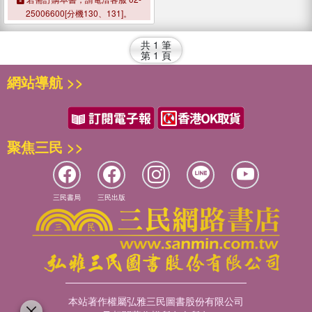
25006600[分機130、131]。
共
1
筆
第
1
頁
網站導航 >>
聚焦三民 >>
三民書局
三民出版
本站著作權屬弘雅三民圖書股份有限公司