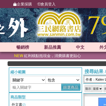
企業採購
會員登入
暢銷榜
新品
推薦
中文
外
NEW
紅利積點抵現金，消費購書更貼心
搜尋結果
縮小範圍
作者：Kalev L
篩選商品
顯示
商品類型
外文書
(2)