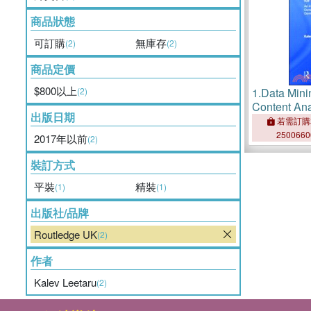
商品狀態
可訂購
無庫存
(2)
(2)
商品定價
$800以上
(2)
1.
Data Mini
Content An
出版日期
Introduction
若需訂購
Computation
250066
2017年以前
(2)
Content
裝訂方式
平裝
精裝
(1)
(1)
出版社/品牌
Routledge UK
(2)
作者
Kalev Leetaru
(2)