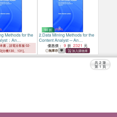
90 折
ng Methods for the
2.
Data Mining Methods for the
alyst：An
Content Analyst ─ An
 to the
Introduction to the
9
2321
優惠價：
本書，請電洽客服 02-
al Analysis of
Computational Analysis of
無庫存
00[分機130、131]。
Content
共
2
筆
第
1
頁