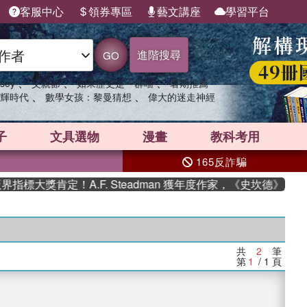
客服中心
領券專區
藝文講座
學習平台
進階搜尋
GO
、
、
、
sey
父親節
如果歷史是一群喵
暑期推薦
、
、
輝時代
數學女孩：黎曼猜想
偉大的迷走神經
子
文具選物
漫畫
教科考用
165反詐騙
指標大獎肯定！A.F. Steadman 獲年度作家，《史坎德》系
共
2
筆
第
1
/ 1
頁