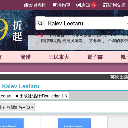
會員專區
購物車
通知
紅利兌換
5
、
、
熱搜：
東野圭吾
高希均教授回憶錄
The Odys
、
、
、
國際布克獎 臺灣漫遊錄
方念華
台灣的李登
文
簡體
三民東大
電子書
親
英國出版界
/
Kalev Leetaru
eetaru
出版社/品牌:Routledge UK
排序