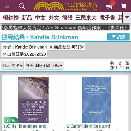
5
暢銷榜
新品
中文
外文
簡體
三民東大
電子書
親子
GO
版界指標大獎肯定！A.F. Steadman 獲年度作家，《史坎
搜尋結果
/
Kandie Brinkman
、
、
熱搜：
東野圭吾
The Odyssey
篩選
、
、
父親節
如果歷史是一群喵
暑期
作者：Kandie Brinkman
商品狀態:可訂購
、
、
推薦
國際布克獎 臺灣漫遊錄
方
、
、
出版日期:2022~2023
念華
台灣的李登輝時代
數學女
、
孩：黎曼猜想
偉大的迷走神經
共
2
筆
顯示
排序
第
1
/ 1
頁
90 折
1.
Girls' Identities and
2.
Girls' Identities and