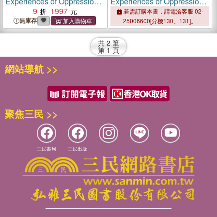
Experiences of Oppression
Experiences of Oppression
in Schools：Resilience,
9
1997
in Schools：Resilience,
若需訂購本書，請電洽客服 02-
Resistance, and
Resistance, and
無庫存
25006600[分機130、131]。
Transformation
Transformation
共
2
筆
第
1
頁
網站導航 >>
聚焦三民 >>
三民書局
三民出版