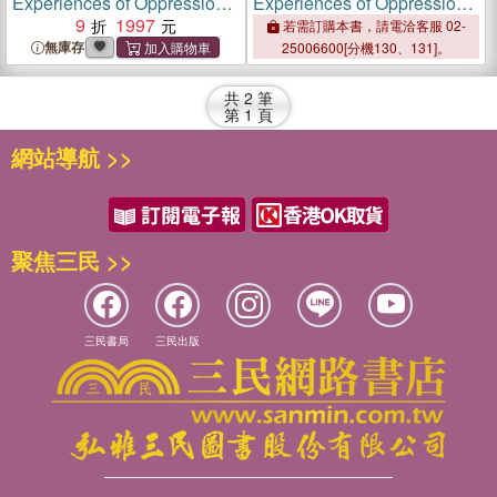
Experiences of Oppression
Experiences of Oppression
in Schools：Resilience,
9
1997
in Schools：Resilience,
若需訂購本書，請電洽客服 02-
Resistance, and
Resistance, and
無庫存
25006600[分機130、131]。
Transformation
Transformation
共
2
筆
第
1
頁
網站導航 >>
聚焦三民 >>
三民書局
三民出版