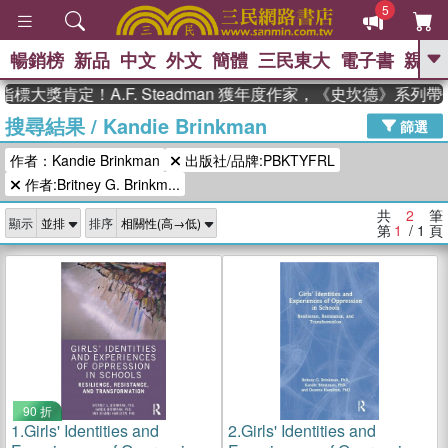
5
暢銷榜
新品
中文
外文
簡體
三民東大
電子書
親子
GO
標大獎肯定！A.F. Steadman 獲年度作家，《史坎德》系列
搜尋結果
/
Kandie Brinkman
、
熱搜：
東野圭吾
高希均教授回憶錄
篩選
、
、
、
The Odyssey
父親節
如果歷
作者：Kandie Brinkman
出版社/品牌:PBKTYFRL
、
、
史是一群喵
暑期推薦
國際布克
、
、
作者:Britney G. Brinkm...
獎 臺灣漫遊錄
方念華
台灣的李
、
、
登輝時代
數學女孩：黎曼猜想
共
2
筆
顯示
排序
偉大的迷走神經
第
1
/ 1
頁
90 折
1.
Girls' Identities and
2.
Girls' Identities and