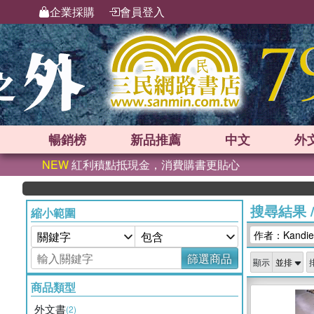
企業採購
會員登入
暢銷榜
新品
推薦
中文
外
NEW
紅利積點抵現金，消費購書更貼心
搜尋結果
縮小範圍
作者：Kandie 
篩選商品
顯示
商品類型
外文書
(2)