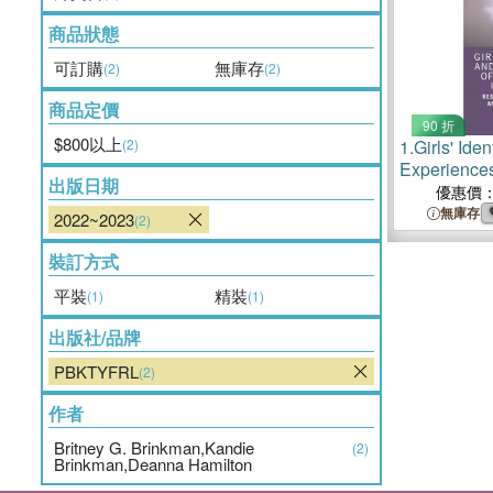
商品狀態
可訂購
無庫存
(2)
(2)
商品定價
90 折
$800以上
(2)
1.
Girls' Iden
Experiences
出版日期
Schools：Re
優惠價
Resistance,
無庫存
2022~2023
(2)
Transformat
裝訂方式
平裝
精裝
(1)
(1)
出版社/品牌
PBKTYFRL
(2)
作者
Britney G. Brinkman,Kandie
(2)
Brinkman,Deanna Hamilton