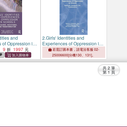
tities and
2.
Girls' Identities and
 of Oppression in
Experiences of Oppression in
silience,
9
1997
Schools：Resilience,
：
若需訂購本書，請電洽客服 02-
 and
Resistance, and
25006600[分機130、131]。
ion
Transformation
共
2
筆
第
1
頁