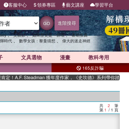
客服中心
領券專區
藝文講座
學習平台
進階搜尋
GO
、
、
、
sey
父親節
如果歷史是一群喵
暑期推薦
、
、
輝時代
數學女孩：黎曼猜想
偉大的迷走神經
子
文具選物
漫畫
教科考用
165反詐騙
A.F. Steadman 獲年度作家，《史坎德》系列帶你踏上熱血
共
2
筆
第
1
/ 1
頁