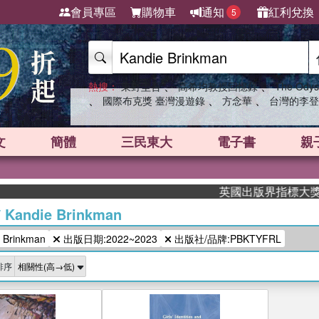
會員專區
購物車
通知
紅利兌換
5
、
、
熱搜：
東野圭吾
高希均教授回憶錄
The Odys
、
、
、
國際布克獎 臺灣漫遊錄
方念華
台灣的李登
文
簡體
三民東大
電子書
親
英國出版界指標大獎肯定！
/
Kandie Brinkman
Brinkman
出版日期:2022~2023
出版社/品牌:PBKTYFRL
排序