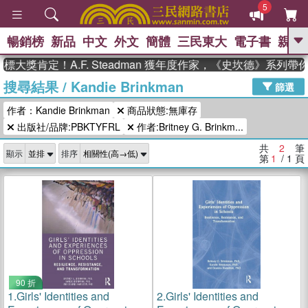
5
暢銷榜
新品
中文
外文
簡體
三民東大
電子書
親子
GO
大獎肯定！A.F. Steadman 獲年度作家，《史坎德》系列
搜尋結果
/
Kandie Brinkman
、
熱搜：
東野圭吾
高希均教授回憶錄
篩選
、
、
、
The Odyssey
父親節
如果歷
作者：Kandie Brinkman
商品狀態:無庫存
、
、
史是一群喵
暑期推薦
國際布克
、
、
出版社/品牌:PBKTYFRL
作者:Britney G. Brinkm...
獎 臺灣漫遊錄
方念華
台灣的李
、
、
登輝時代
數學女孩：黎曼猜想
共
2
筆
顯示
排序
偉大的迷走神經
第
1
/ 1
頁
90 折
1.
Girls' Identities and
2.
Girls' Identities and