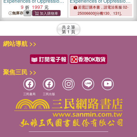
Experiences of Oppression
Experiences of Oppression
in Schools：Resilience,
9
1997
in Schools：Resilience,
若需訂購本書，請電洽客服 02-
Resistance, and
Resistance, and
無庫存
25006600[分機130、131]。
Transformation
Transformation
共
2
筆
第
1
頁
網站導航 >>
聚焦三民 >>
三民書局
三民出版