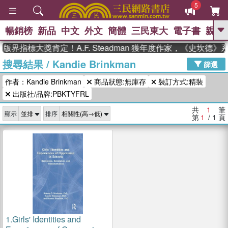
5
暢銷榜
新品
中文
外文
簡體
三民東大
電子書
親子
GO
版界指標大獎肯定！A.F. Steadman 獲年度作家，《史坎德
搜尋結果
/
Kandie Brinkman
、
熱搜：
東野圭吾
高希均教授回憶錄
篩選
、
、
、
The Odyssey
父親節
如果歷
作者：Kandie Brinkman
商品狀態:無庫存
裝訂方式:精裝
、
、
史是一群喵
暑期推薦
國際布克
、
、
出版社/品牌:PBKTYFRL
獎 臺灣漫遊錄
方念華
台灣的李
、
、
登輝時代
數學女孩：黎曼猜想
共
1
筆
顯示
排序
偉大的迷走神經
第
1
/ 1
頁
1.
Girls' Identities and