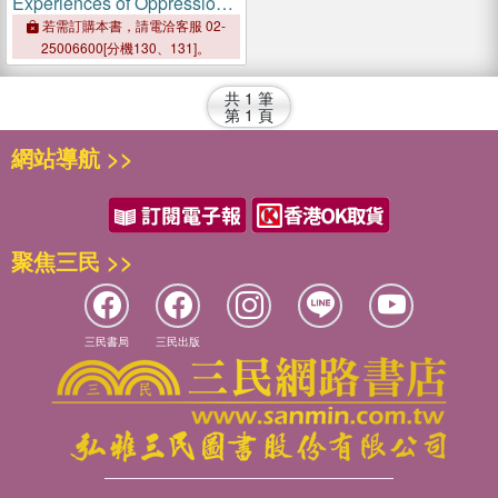
Experiences of Oppression
in Schools：Resilience,
若需訂購本書，請電洽客服 02-
Resistance, and
25006600[分機130、131]。
Transformation
共
1
筆
第
1
頁
網站導航 >>
聚焦三民 >>
三民書局
三民出版