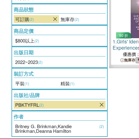
商品狀態
可訂購
無庫存
(2)
(2)
商品定價
90 折
$800以上
(2)
1.
Girls' Iden
Experiences
出版日期
Schools：Re
優惠價
Resistance,
無庫存
2022~2023
(2)
Transformat
裝訂方式
平裝
精裝
(1)
(1)
出版社/品牌
PBKTYFRL
(2)
作者
Britney G. Brinkman,Kandie
(2)
Brinkman,Deanna Hamilton