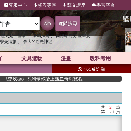
客服中心
領券專區
藝文講座
學習平台
進階搜尋
GO
、
、
果歷史是一群喵
暑期推薦
國際布克獎 臺灣漫
、
黎曼猜想
偉大的迷走神經
子
文具選物
漫畫
教科考用
165反詐騙
家，《史坎德》系列帶你踏上熱血奇幻旅程
共
2
筆
第
1
/ 1
頁