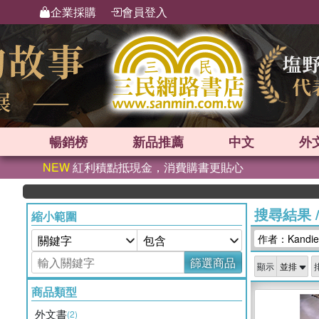
企業採購
會員登入
暢銷榜
新品
推薦
中文
外
NEW
紅利積點抵現金，消費購書更貼心
搜尋結果
縮小範圍
作者：Kandie 
篩選商品
顯示
商品類型
外文書
(2)