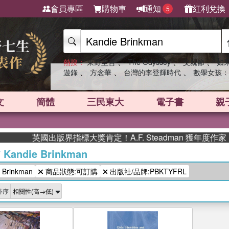
會員專區
購物車
通知
紅利兌換
5
、
、
、
熱搜：
東野圭吾
The Odyssey
父親節
如
、
、
、
遊錄
方念華
台灣的李登輝時代
數學女孩：
文
簡體
三民東大
電子書
親
英國出版界指標大獎肯定！A.F. Steadman 獲年度作
/
Kandie Brinkman
Brinkman
商品狀態:可訂購
出版社/品牌:PBKTYFRL
排序