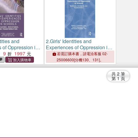
tities and
2.
Girls' Identities and
 of Oppression in
Experiences of Oppression in
silience,
9
1997
Schools：Resilience,
：
若需訂購本書，請電洽客服 02-
 and
Resistance, and
25006600[分機130、131]。
ion
Transformation
共
2
筆
第
1
頁