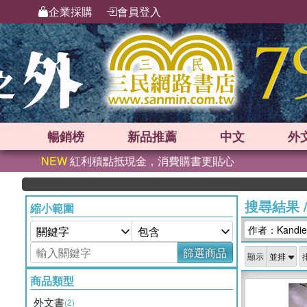
企業採購
會員登入
暢銷榜
新品
推薦
中文
外
NEW
紅利積點抵現金，消費購書更貼心
搜尋結果
縮小範圍
作者：Kandie 
篩選商品
顯示
商品類型
外文書
(2)