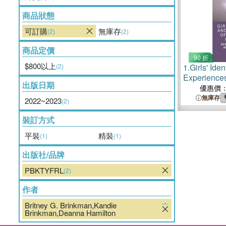
商品狀態
可訂購
無庫存
(2)
(2)
商品定價
90 折
$800以上
(2)
1.
Girls' Iden
Experiences
出版日期
Schools：Re
優惠價
Resistance,
無庫存
2022~2023
(2)
Transformat
裝訂方式
平裝
精裝
(1)
(1)
出版社/品牌
PBKTYFRL
(2)
作者
Britney G. Brinkman,Kandie
(2)
Brinkman,Deanna Hamilton