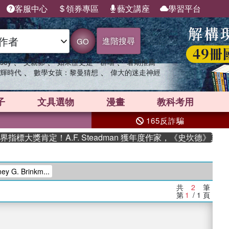
客服中心
領券專區
藝文講座
學習平台
進階搜尋
GO
、
、
、
sey
父親節
如果歷史是一群喵
暑期推薦
、
、
輝時代
數學女孩：黎曼猜想
偉大的迷走神經
子
文具選物
漫畫
教科考用
165反詐騙
標大獎肯定！A.F. Steadman 獲年度作家，《史坎德》系列
y G. Brinkm...
共
2
筆
第
1
/ 1
頁