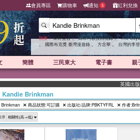
會員專區
購物車
通知
紅利兌換
5
、
、
熱搜：
東野圭吾
高希均教授回憶錄
The Odys
、
、
、
國際布克獎 臺灣漫遊錄
方念華
台灣的李登
文
簡體
三民東大
電子書
親
英國出版界指
/
Kandie Brinkman
Brinkman
商品狀態:可訂購
出版社/品牌:PBKTYFRL
作者:Britne
排序