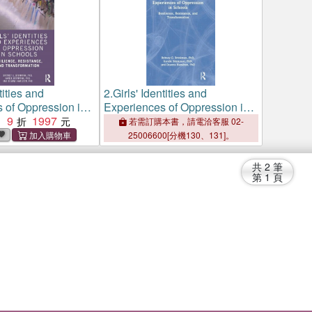
tities and
2.
Girls' Identities and
 of Oppression in
Experiences of Oppression in
silience,
9
1997
Schools：Resilience,
：
若需訂購本書，請電洽客服 02-
 and
Resistance, and
25006600[分機130、131]。
ion
Transformation
共
2
筆
第
1
頁