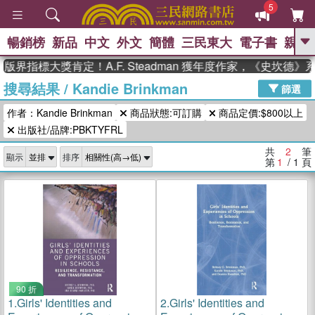
5
暢銷榜
新品
中文
外文
簡體
三民東大
電子書
親子
GO
版界指標大獎肯定！A.F. Steadman 獲年度作家，《史坎德
搜尋結果
/
Kandie Brinkman
、
熱搜：
東野圭吾
高希均教授回憶錄
篩選
、
、
、
The Odyssey
父親節
如果歷
作者：Kandie Brinkman
商品狀態:可訂購
商品定價:$800以上
、
、
史是一群喵
暑期推薦
國際布克
、
、
出版社/品牌:PBKTYFRL
獎 臺灣漫遊錄
方念華
台灣的李
、
、
登輝時代
數學女孩：黎曼猜想
共
2
筆
顯示
排序
偉大的迷走神經
第
1
/ 1
頁
90 折
1.
Girls' Identities and
2.
Girls' Identities and