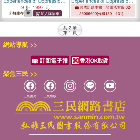
Experiences of Oppression
Experiences of Oppression
in Schools：Resilience,
9
1997
in Schools：Resilience,
若需訂購本書，請電洽客服 02-
Resistance, and
Resistance, and
無庫存
25006600[分機130、131]。
Transformation
Transformation
共
2
筆
第
1
頁
網站導航 >>
聚焦三民 >>
三民書局
三民出版