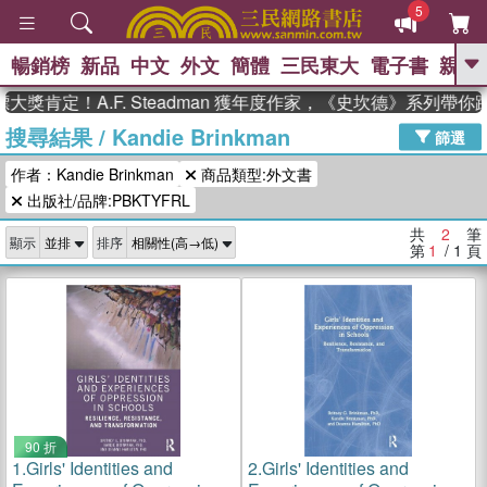
5
暢銷榜
新品
中文
外文
簡體
三民東大
電子書
親子
GO
獎肯定！A.F. Steadman 獲年度作家，《史坎德》系列帶你
搜尋結果
/
Kandie Brinkman
、
熱搜：
東野圭吾
高希均教授回憶錄
篩選
、
、
、
The Odyssey
父親節
如果歷
作者：Kandie Brinkman
商品類型:外文書
、
、
史是一群喵
暑期推薦
國際布克
、
、
出版社/品牌:PBKTYFRL
獎 臺灣漫遊錄
方念華
台灣的李
、
、
登輝時代
數學女孩：黎曼猜想
共
2
筆
顯示
排序
偉大的迷走神經
第
1
/ 1
頁
90 折
1.
Girls' Identities and
2.
Girls' Identities and