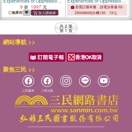
Experiences of Oppression
Experiences of Oppression
in Schools：Resilience,
9
1997
in Schools：Resilience,
若需訂購本書，請電洽客服 02-
Resistance, and
Resistance, and
無庫存
25006600[分機130、131]。
Transformation
Transformation
共
2
筆
第
1
頁
網站導航 >>
聚焦三民 >>
三民書局
三民出版